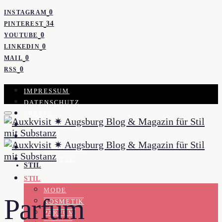
0
INSTAGRAM
34
PINTEREST
0
YOUTUBE
0
LINKEDIN
0
MAIL
0
RSS
IMPRESSUM
DATENSCHUTZ
PRESSE
KOOPERATION
KONTAKT
WORK WITH ME
NEWSLETTER
STIL
STIL
MODE
Parfum
KOSMETIK
PARFUM