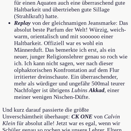
für einen Aquaten auch eine überraschend gute
Haltbarkeit und übertrieben gute Sillage
(Strahlkraft) hatte.
Replay
von der gleichnamigen Jeansmarke: Das
absolut beste Parfum der Welt! Würzig, weich-
warm, orientalisch und mit soooooo einer
Haltbarkeit. Offiziell war es wohl ein
Männerduft. Das bemerkte ich erst, als ein
neuer, junger Religionslehrer genau so roch wie
ich. Ich kann nicht sagen, wer nach dieser
olphaktorischen Konfrontation auf dem Flur
irritierter dreinschaute. Ein überraschender,
mehr als würdiger und ungefähr 500mal teurer
Nachfolger ist übrigens
Lubins
Akkad
, einer
meiner wenigen Nischen-Düfte.
Und kurz darauf passierte die größte
Unverschämtheit überhaupt:
CK ONE
von
Calvin
Klein
für absolut alle! Jetzt war es egal, wenn wir
Schüler genau so rochen wie unsere Lehrer, Eltern