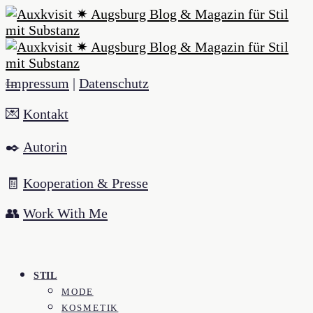
Impressum
|
Datenschutz
💌
Kontakt
✒️
Autorin
🧾
Kooperation & Presse
👥
Work With Me
STIL
MODE
KOSMETIK