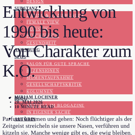
DESIGN
Entwicklung von
SUBSTANZ
DATING & BEZIEHUNGEN
FEMALE VIEW
1990 bis heute:
HOLISTIK
PSYCHOLOGIE
GESUNDHEIT
Von Charakter zum
AUGSBURG
SFGS
K.O.
SALON FÜR GUTE SPRACHE
REZENSIONEN
MOMENTAUFNAHME
GESELLSCHAFTSKRITIK
KOLUMNEN
MIRIAM LOCHNER
BLOG
20. MAI 2026
AKTUELL IM BLOGAZINE
10 MINUTE READ
IN EIGENER SACHE
Parfums kommen und gehen: Noch flüchtiger als der
AUTORIN
Zeitgeist streicheln sie unsere Nasen, verführen und
kitzeln sie. Manche wenige gibt es, die ewig bleiben.