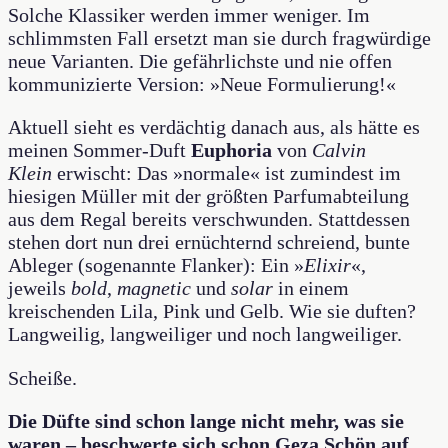
Solche Klassiker werden immer weniger. Im
schlimmsten Fall ersetzt man sie durch fragwürdige
neue Varianten. Die gefährlichste und nie offen
kommunizierte Version: »Neue Formulierung!«
Aktuell sieht es verdächtig danach aus, als hätte es
meinen Sommer-Duft
Euphoria
von
Calvin
Klein
erwischt: Das »normale« ist zumindest im
hiesigen Müller mit der größten Parfumabteilung
aus dem Regal bereits verschwunden. Stattdessen
stehen dort nun drei ernüchternd schreiend, bunte
Ableger (sogenannte Flanker): Ein »
Elixir
«,
jeweils
bold
,
magnetic
und
solar
in einem
kreischenden Lila, Pink und Gelb. Wie sie duften?
Langweilig, langweiliger und noch langweiliger.
Scheiße.
Die Düfte sind schon lange nicht mehr, was sie
waren – beschwerte sich schon Geza Schön auf