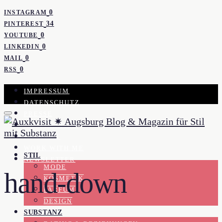
0
INSTAGRAM
34
PINTEREST
0
YOUTUBE
0
LINKEDIN
0
MAIL
0
RSS
IMPRESSUM
DATENSCHUTZ
PRESSE
KOOPERATION
KONTAKT
WORK WITH ME
STIL
NEWSLETTER
MODE
hand-down
KOSMETIK
PARFUM
DESIGN
SUBSTANZ