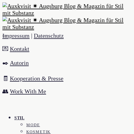
Impressum
|
Datenschutz
💌
Kontakt
✒️
Autorin
🧾
Kooperation & Presse
👥
Work With Me
STIL
MODE
KOSMETIK