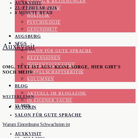
DATING & BEZIEHUNGEN
AUXKVISIT
23. FEBRUAR 2026
FEMALE VIEW
0 MINUTE READ
HOLISTIK
PSYCHOLOGIE
GESUNDHEIT
AUGSBURG
SFGS
Auxkvisit
SALON FÜR GUTE SPRACHE
REZENSIONEN
MOMENTAUFNAHME
OMG, TEXT IST AUS? KEINE SORGE, HIER GIBT'S
NOCH MEHR …
GESELLSCHAFTSKRITIK
KOLUMNEN
BLOG
AKTUELL IM BLOGAZINE
WEITERLESEN
IN EIGENER SACHE
11 MIN
AUTORIN
SALON FÜR GUTE SPRACHE
Warum Einordnung Schwachsinn ist
AUXKVISIT