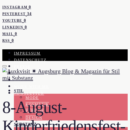
0
INSTAGRAM
34
PINTEREST
0
YOUTUBE
0
LINKEDIN
0
MAIL
0
RSS
IMPRESSUM
DATENSCHUTZ
PRESSE
KOOPERATION
KONTAKT
WORK WITH ME
STIL
NEWSLETTER
MODE
8-August-
KOSMETIK
PARFUM
DESIGN
Kinderfriedensfest-
SUBSTANZ