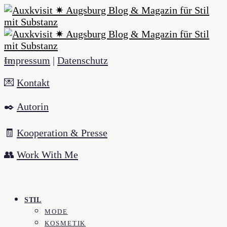
Impressum
|
Datenschutz
💌
Kontakt
✒️
Autorin
🧾
Kooperation & Presse
👥
Work With Me
STIL
MODE
KOSMETIK