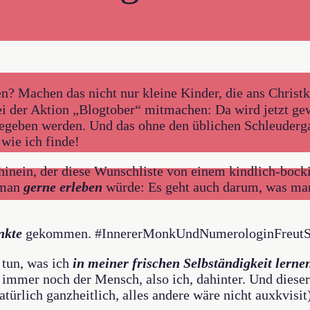
en? Machen das nicht nur kleine Kinder, die ans Chris
i der Aktion „Blogtober“ mitmachen: Da wird jetzt ge
 gegeben werden. Und das ohne den üblichen Schleuderg
 wie ich finde!
inein, der diese Wunschliste von einem kindlich-bocki
s man
gerne erleben
würde: Es geht auch darum, was ma
nkte
gekommen. #InnererMonkUndNumerologinFreutS
 tun, was ich
in meiner frischen Selbständigkeit lerne
 immer noch der Mensch, also ich, dahinter. Und diese
atürlich ganzheitlich, alles andere wäre nicht auxkvisit