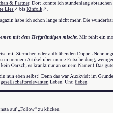
han & Partner
. Dort konnte ich stundenlang abtauche
te Lies
↗ bis
Kinfolk
↗.
agazin habe ich schon lange nicht mehr. Die wunderba
Themen mit dem Tiefgründigen mischt
. Mir fehlt ein m
weise mit Sternchen oder aufblähenden Doppel-Nennung
du in meinem Artikel über meine Entscheidung, weniger
 kein Oarsch, es krankt nur an seinem Namen! Das gute
n nun eben selbst! Denn das war Auxkvisit im Grunde j
r
gesellschaftsrelevanten
Leben. Und
lieben
.
 Insta auf „Follow“ zu klicken.