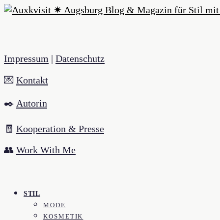
Impressum
|
Datenschutz
💌
Kontakt
✒️
Autorin
🧾
Kooperation & Presse
👥
Work With Me
STIL
MODE
KOSMETIK