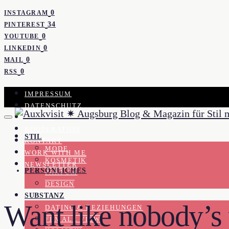
0
INSTAGRAM
34
PINTEREST
0
YOUTUBE
0
LINKEDIN
0
MAIL
0
RSS
IMPRESSUM
DATENSCHUTZ
PRESSE
KOOPERATION
STIL
KONTAKT
MODE
WORK WITH ME
KOSMETIK
NEWSLETTER
PERSÖNLICHES
PARFUM
DESIGN
SUBSTANZ
Want like nobody’s
DATING & BEZIEHUNGEN
FEMALE VIEW