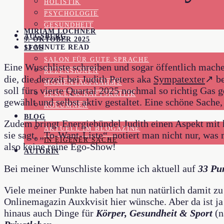
HOLISTIK
PSYCHOLOGIE
GESUNDHEIT
MIRIAM LOCHNER
AUGSBURG
9. OKTOBER 2025
13 MINUTE READ
SFGS
SALON FÜR GUTE SPRACHE
Eine Wuschliste schreiben und sogar öffentlich mach
REZENSIONEN
die, die derzeit bei Judith Peters aka
Sympatexter
↗ be
MOMENTAUFNAHME
soll fürs vierte Quartal 2025 nochmal so richtig Gas
GESELLSCHAFTSKRITIK
gewählt und selbst aktiv gestaltet. Eine schöne Sache,
KOLUMNEN
BLOG
Zudem bringt Energiebündel Judith einen Aspekt mit h
AKTUELL IM BLOGAZINE
sie sagt, „To-Want-Liste“, notiert man nicht nur, wa
IN EIGENER SACHE
also keine reine Ego-Show!
AUTORIN
Bei meiner Wunschliste komme ich aktuell auf
33 Pu
Viele meiner Punkte haben hat nun natürlich damit zu
Onlinemagazin Auxkvisit hier wünsche. Aber da ist ja
hinaus auch Dinge für
Körper, Gesundheit & Sport
(n