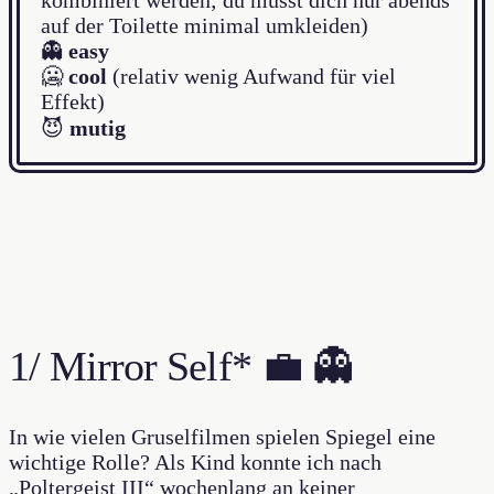
kombiniert werden; du musst dich nur abends
auf der Toilette minimal umkleiden)
👻
easy
🥶
cool
(relativ wenig Aufwand für viel
Effekt)
😈
mutig
1/ Mirror Self* 💼 👻
In wie vielen Gruselfilmen spielen Spiegel eine
wichtige Rolle? Als Kind konnte ich nach
„Poltergeist III“ wochenlang an keiner