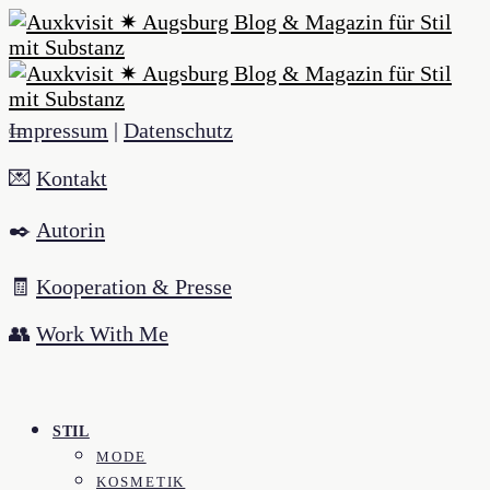
Impressum
|
Datenschutz
💌
Kontakt
✒️
Autorin
🧾
Kooperation & Presse
👥
Work With Me
STIL
MODE
KOSMETIK