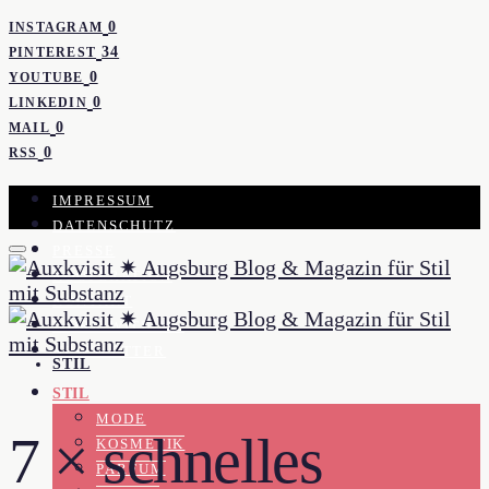
0
INSTAGRAM
34
PINTEREST
0
YOUTUBE
0
LINKEDIN
0
MAIL
0
RSS
IMPRESSUM
DATENSCHUTZ
PRESSE
KOOPERATION
KONTAKT
WORK WITH ME
NEWSLETTER
STIL
STIL
MODE
7 × schnelles
KOSMETIK
PARFUM