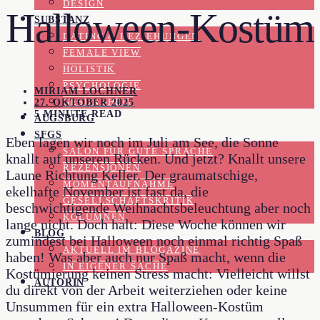
DESIGN
Halloween-Kostüm
SUBSTANZ
DATING & BEZIEHUNGEN
FEMALE VIEW
HOLISTIK
PSYCHOLOGIE
MIRIAM LOCHNER
27. OKTOBER 2025
GESUNDHEIT
5 MINUTE READ
AUGSBURG
SFGS
Eben lagen wir noch im Juli am See, die Sonne
SALON FÜR GUTE SPRACHE
knallt auf unseren Rücken. Und jetzt? Knallt unsere
REZENSIONEN
Laune Richtung Keller. Der graumatschige,
MOMENTAUFNAHME
ekelhafte November ist fast da, die
GESELLSCHAFTSKRITIK
beschwichtigende Weihnachtsbeleuchtung aber noch
KOLUMNEN
lange nicht. Doch halt: Diese Woche können wir
BLOG
zumindest bei Halloween noch einmal richtig Spaß
AKTUELL IM BLOGAZINE
haben! Was aber auch nur Spaß macht, wenn die
IN EIGENER SACHE
Kostümierung keinen Stress macht: Vielleicht willst
AUTORIN
du direkt von der Arbeit weiterziehen oder keine
Unsummen für ein extra Halloween-Kostüm