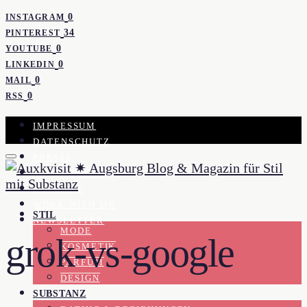
0
INSTAGRAM
34
PINTEREST
0
YOUTUBE
0
LINKEDIN
0
MAIL
0
RSS
IMPRESSUM
DATENSCHUTZ
PRESSE
KOOPERATION
KONTAKT
WORK WITH ME
STIL
NEWSLETTER
MODE
grok-vs-google
KOSMETIK
PARFUM
DESIGN
SUBSTANZ