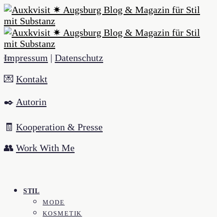
Impressum
|
Datenschutz
💌
Kontakt
✒️
Autorin
🧾
Kooperation & Presse
👥
Work With Me
STIL
MODE
KOSMETIK