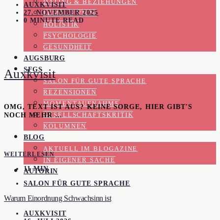
DATING & BEZIEHUNGEN
AUXKVISIT
27. NOVEMBER 2025
FEMALE VIEW
0 MINUTE READ
HOLISTIK
PSYCHOLOGIE
GESUNDHEIT
AUGSBURG
SFGS
Auxkvisit
SALON FÜR GUTE SPRACHE
REZENSIONEN
MOMENTAUFNAHME
OMG, TEXT IST AUS? KEINE SORGE, HIER GIBT'S
NOCH MEHR …
GESELLSCHAFTSKRITIK
KOLUMNEN
BLOG
AKTUELL IM BLOGAZINE
WEITERLESEN
IN EIGENER SACHE
11 MIN
AUTORIN
SALON FÜR GUTE SPRACHE
Warum Einordnung Schwachsinn ist
AUXKVISIT