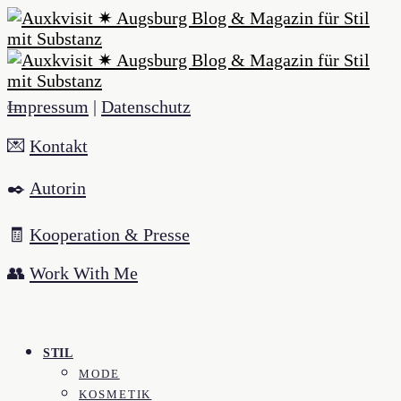
Impressum
|
Datenschutz
💌
Kontakt
✒️
Autorin
🧾
Kooperation & Presse
👥
Work With Me
STIL
MODE
KOSMETIK