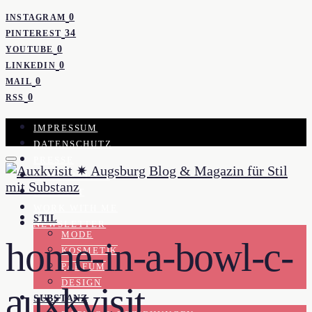
0
INSTAGRAM
34
PINTEREST
0
YOUTUBE
0
LINKEDIN
0
MAIL
0
RSS
IMPRESSUM
DATENSCHUTZ
PRESSE
KOOPERATION
KONTAKT
WORK WITH ME
STIL
NEWSLETTER
MODE
home-in-a-bowl-c-
KOSMETIK
PARFUM
DESIGN
auxkvisit
SUBSTANZ