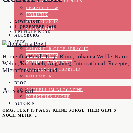
DATING & BEZIEHUNGEN
FEMALE VIEW
HOLISTIK
PSYCHOLOGIE
AUXKVISIT
1. DEZEMBER 2016
GESUNDHEIT
1 MINUTE READ
AUGSBURG
SFGS
SALON FÜR GUTE SPRACHE
Home in a Bowl, Tanja Blum, Johanna Wehle, Karin
REZENSIONEN
Wehle, Kochbuch, Augsburg, International, Rezepte,
MOMENTAUFNAHME
Migrationshintergrund
GESELLSCHAFTSKRITIK
KOLUMNEN
BLOG
Auxkvisit
AKTUELL IM BLOGAZINE
IN EIGENER SACHE
AUTORIN
OMG, TEXT IST AUS? KEINE SORGE, HIER GIBT'S
NOCH MEHR …