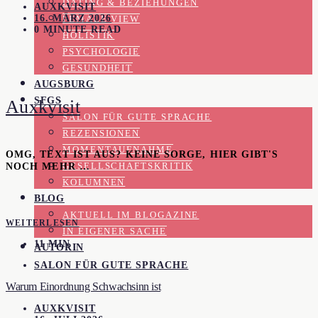
DATING & BEZIEHUNGEN
AUXKVISIT
16. MÄRZ 2026
FEMALE VIEW
0 MINUTE READ
HOLISTIK
PSYCHOLOGIE
GESUNDHEIT
AUGSBURG
SFGS
Auxkvisit
SALON FÜR GUTE SPRACHE
REZENSIONEN
MOMENTAUFNAHME
OMG, TEXT IST AUS? KEINE SORGE, HIER GIBT'S
NOCH MEHR …
GESELLSCHAFTSKRITIK
KOLUMNEN
BLOG
AKTUELL IM BLOGAZINE
WEITERLESEN
IN EIGENER SACHE
11 MIN
AUTORIN
SALON FÜR GUTE SPRACHE
Warum Einordnung Schwachsinn ist
AUXKVISIT