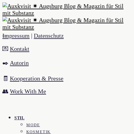
Impressum
|
Datenschutz
💌
Kontakt
✒️
Autorin
🧾
Kooperation & Presse
👥
Work With Me
STIL
MODE
KOSMETIK