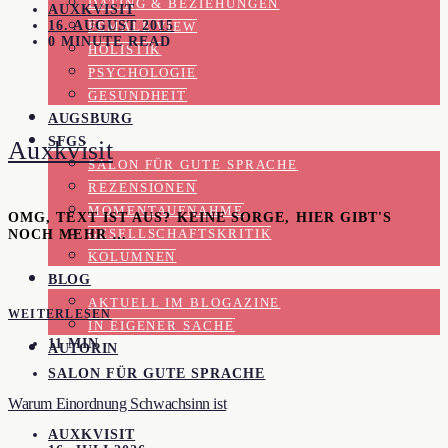
DATING & BEZIEHUNGEN
AUXKVISIT
16. AUGUST 2015
FEMALE VIEW
0 MINUTE READ
HOLISTIK
PSYCHOLOGIE
GESUNDHEIT
AUGSBURG
SFGS
Auxkvisit
SALON FÜR GUTE SPRACHE
REZENSIONEN
MOMENTAUFNAHME
OMG, TEXT IST AUS? KEINE SORGE, HIER GIBT'S
NOCH MEHR …
GESELLSCHAFTSKRITIK
KOLUMNEN
BLOG
AKTUELL IM BLOGAZINE
WEITERLESEN
IN EIGENER SACHE
11 MIN
AUTORIN
SALON FÜR GUTE SPRACHE
Warum Einordnung Schwachsinn ist
AUXKVISIT