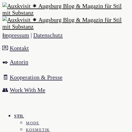
Impressum
|
Datenschutz
💌
Kontakt
✒️
Autorin
🧾
Kooperation & Presse
👥
Work With Me
STIL
MODE
KOSMETIK