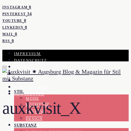
0
INSTAGRAM
34
PINTEREST
0
YOUTUBE
0
LINKEDIN
0
MAIL
0
RSS
IMPRESSUM
DATENSCHUTZ
PRESSE
KOOPERATION
KONTAKT
WORK WITH ME
STIL
NEWSLETTER
MODE
auxkvisit_X
KOSMETIK
PARFUM
DESIGN
SUBSTANZ