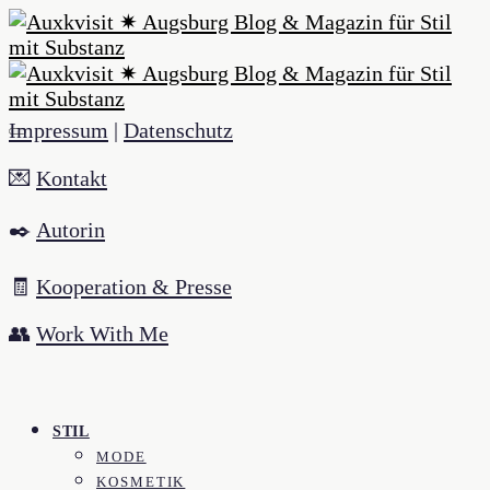
Impressum
|
Datenschutz
💌
Kontakt
✒️
Autorin
🧾
Kooperation & Presse
👥
Work With Me
STIL
MODE
KOSMETIK