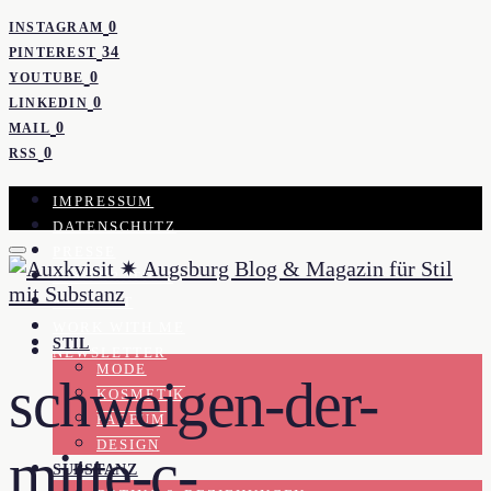
0
INSTAGRAM
34
PINTEREST
0
YOUTUBE
0
LINKEDIN
0
MAIL
0
RSS
IMPRESSUM
DATENSCHUTZ
PRESSE
KOOPERATION
KONTAKT
WORK WITH ME
STIL
NEWSLETTER
MODE
schweigen-der-
KOSMETIK
PARFUM
DESIGN
mitte-c-
SUBSTANZ