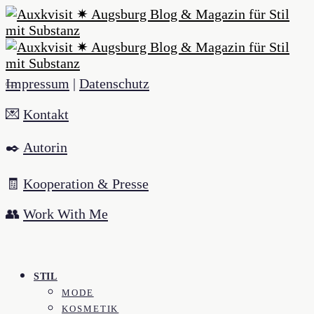
Impressum
|
Datenschutz
💌
Kontakt
✒️
Autorin
🧾
Kooperation & Presse
👥
Work With Me
STIL
MODE
KOSMETIK