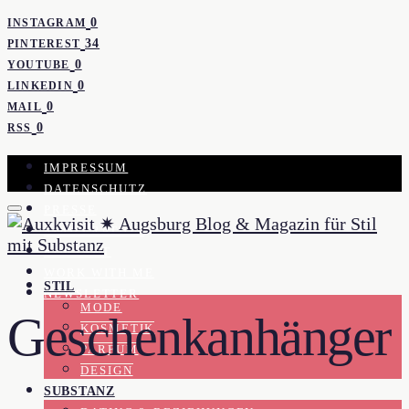
0
INSTAGRAM
34
PINTEREST
0
YOUTUBE
0
LINKEDIN
0
MAIL
0
RSS
IMPRESSUM
DATENSCHUTZ
PRESSE
KOOPERATION
KONTAKT
WORK WITH ME
STIL
NEWSLETTER
MODE
Geschenkanhänger
KOSMETIK
PARFUM
DESIGN
SUBSTANZ