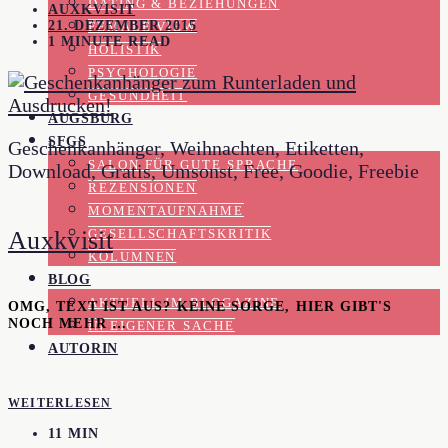
DATING & BEZIEHUNGEN
AUXKVISIT
21. DEZEMBER 2015
FEMALE VIEW
1 MINUTE READ
HOLISTIK
PSYCHOLOGIE
GESUNDHEIT
AUGSBURG
SFGS
Geschenkanhänger, Weihnachten, Etiketten,
SALON FÜR GUTE SPRACHE
Download, Gratis, Umsonst, Free, Goodie, Freebie
REZENSIONEN
MOMENTAUFNAHME
Auxkvisit
GESELLSCHAFTSKRITIK
KOLUMNEN
BLOG
AKTUELL IM BLOGAZINE
OMG, TEXT IST AUS? KEINE SORGE, HIER GIBT'S
NOCH MEHR …
IN EIGENER SACHE
AUTORIN
WEITERLESEN
11 MIN