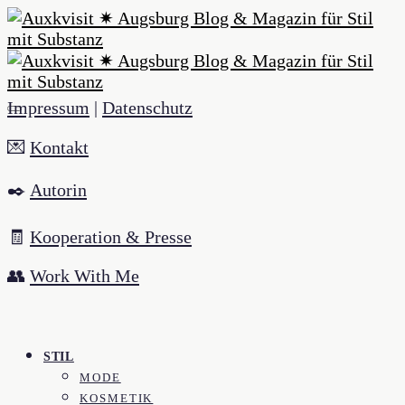
Impressum
|
Datenschutz
💌
Kontakt
✒️
Autorin
🧾
Kooperation & Presse
👥
Work With Me
STIL
MODE
KOSMETIK