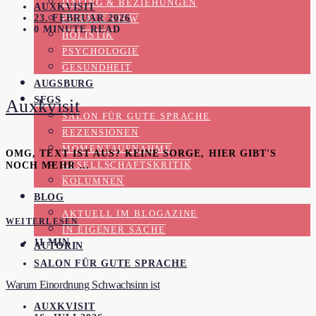
DATING & BEZIEHUNGEN
AUXKVISIT
23. FEBRUAR 2026
FEMALE VIEW
0 MINUTE READ
HOLISTIK
PSYCHOLOGIE
GESUNDHEIT
AUGSBURG
SFGS
Auxkvisit
SALON FÜR GUTE SPRACHE
REZENSIONEN
MOMENTAUFNAHME
OMG, TEXT IST AUS? KEINE SORGE, HIER GIBT'S
NOCH MEHR …
GESELLSCHAFTSKRITIK
KOLUMNEN
BLOG
AKTUELL IM BLOGAZINE
WEITERLESEN
IN EIGENER SACHE
11 MIN
AUTORIN
SALON FÜR GUTE SPRACHE
Warum Einordnung Schwachsinn ist
AUXKVISIT