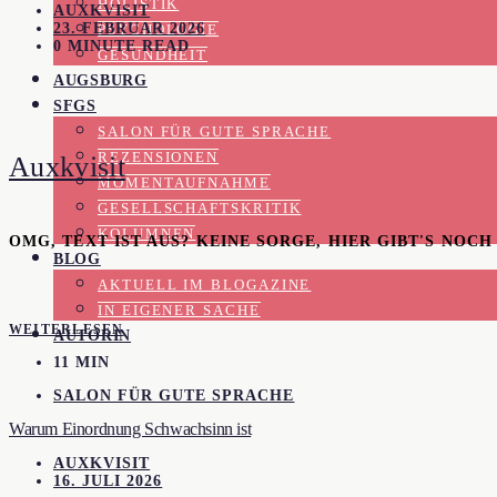
HOLISTIK
AUXKVISIT
23. FEBRUAR 2026
PSYCHOLOGIE
0 MINUTE READ
GESUNDHEIT
AUGSBURG
SFGS
SALON FÜR GUTE SPRACHE
REZENSIONEN
Auxkvisit
MOMENTAUFNAHME
GESELLSCHAFTSKRITIK
KOLUMNEN
OMG, TEXT IST AUS? KEINE SORGE, HIER GIBT'S NOC
BLOG
AKTUELL IM BLOGAZINE
IN EIGENER SACHE
WEITERLESEN
AUTORIN
11 MIN
SALON FÜR GUTE SPRACHE
Warum Einordnung Schwachsinn ist
AUXKVISIT
16. JULI 2026