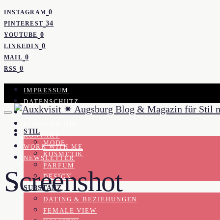
0
INSTAGRAM
34
PINTEREST
0
YOUTUBE
0
LINKEDIN
0
MAIL
0
RSS
IMPRESSUM
DATENSCHUTZ
PRESSE
KOOPERATION
STIL
KONTAKT
MODE
WORK WITH ME
KOSMETIK
NEWSLETTER
PARFUM
Screenshot
DESIGN
SUBSTANZ
DATING & BEZIEHUNGEN
FEMALE VIEW