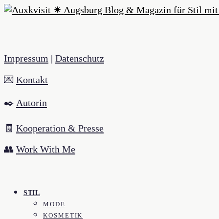
Impressum
|
Datenschutz
💌
Kontakt
✒️
Autorin
🧾
Kooperation & Presse
👥
Work With Me
STIL
MODE
KOSMETIK