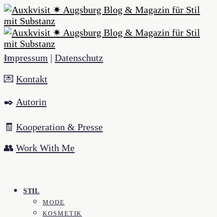
Impressum
|
Datenschutz
💌
Kontakt
✒️
Autorin
🧾
Kooperation & Presse
👥
Work With Me
STIL
MODE
KOSMETIK