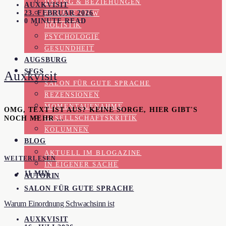
DATING & BEZIEHUNGEN
AUXKVISIT
23. FEBRUAR 2026
FEMALE VIEW
0 MINUTE READ
HOLISTIK
PSYCHOLOGIE
GESUNDHEIT
AUGSBURG
SFGS
Auxkvisit
SALON FÜR GUTE SPRACHE
REZENSIONEN
MOMENTAUFNAHME
OMG, TEXT IST AUS? KEINE SORGE, HIER GIBT'S
NOCH MEHR …
GESELLSCHAFTSKRITIK
KOLUMNEN
BLOG
AKTUELL IM BLOGAZINE
WEITERLESEN
IN EIGENER SACHE
11 MIN
AUTORIN
SALON FÜR GUTE SPRACHE
Warum Einordnung Schwachsinn ist
AUXKVISIT