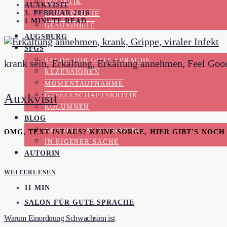
HOLISTIK
AUXKVISIT
3. FEBRUAR 2018
PSYCHOLOGIE
1 MINUTE READ
GESUNDHEIT
AUGSBURG
SFGS
SALON FÜR GUTE SPRACHE
krank sein, Erkältung, Erkältung annehmen, Feel Goo
REZENSIONEN
MOMENTAUFNAHME
Auxkvisit
GESELLSCHAFTSKRITIK
KOLUMNEN
BLOG
AKTUELL IM BLOGAZINE
OMG, TEXT IST AUS? KEINE SORGE, HIER GIBT'S NOC
IN EIGENER SACHE
AUTORIN
WEITERLESEN
11 MIN
SALON FÜR GUTE SPRACHE
Warum Einordnung Schwachsinn ist