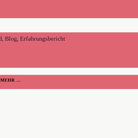
d, Blog, Erfahrungsbericht
H MEHR …