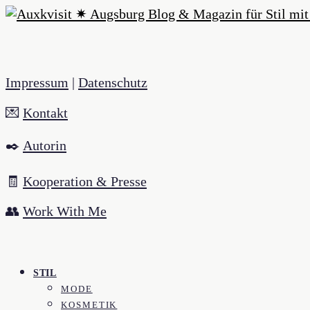
Impressum
|
Datenschutz
💌
Kontakt
✒️
Autorin
🧾
Kooperation & Presse
👥
Work With Me
STIL
MODE
KOSMETIK