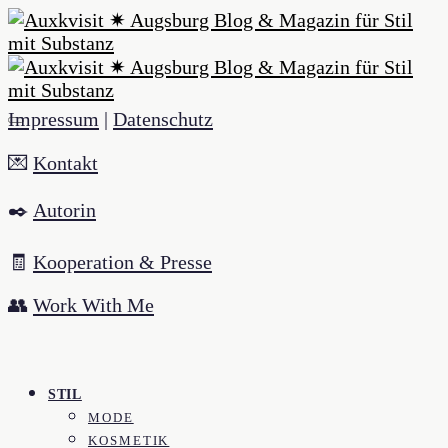
Impressum
|
Datenschutz
💌
Kontakt
✒️
Autorin
🧾
Kooperation & Presse
👥
Work With Me
STIL
MODE
KOSMETIK