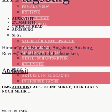
DATING & BEZIEHUNGEN
FEMALE VIEW
HOLISTIK
PSYCHOLOGIE
AUXKVISIT
27. MAI 2015
GESUNDHEIT
1 MINUTE READ
AUGSBURG
SFGS
SALON FÜR GUTE SPRACHE
Himmelgrün, Brunchen, Augsburg, Auxburg,
REZENSIONEN
Review, Schlachtviertel, Frühstücken,
MOMENTAUFNAHME
GESELLSCHAFTSKRITIK
KOLUMNEN
Auxkvisit
BLOG
AKTUELL IM BLOGAZINE
IN EIGENER SACHE
AUTORIN
OMG, TEXT IST AUS? KEINE SORGE, HIER GIBT'S
NOCH MEHR …
WEITERLESEN