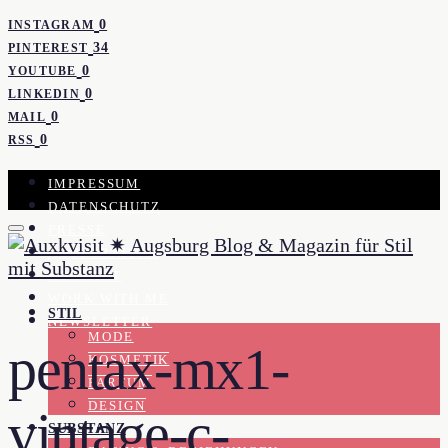
0
INSTAGRAM
34
PINTEREST
0
YOUTUBE
0
LINKEDIN
0
MAIL
0
RSS
IMPRESSUM
DATENSCHUTZ
PRESSE
KOOPERATION
KONTAKT
WORK WITH ME
STIL
NEWSLETTER
MODE
pentax-mx1-
KOSMETIK
PARFUM
DESIGN
vintage-c-
SUBSTANZ