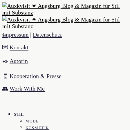
Impressum
|
Datenschutz
💌
Kontakt
✒️
Autorin
🧾
Kooperation & Presse
👥
Work With Me
STIL
MODE
KOSMETIK