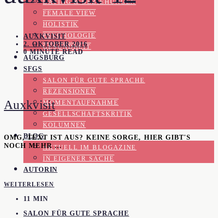
DATING & BEZIEHUNGEN
FEMALE VIEW
HOLISTIK
PSYCHOLOGIE
AUXKVISIT
2. OKTOBER 2016
GESUNDHEIT
0 MINUTE READ
AUGSBURG
SFGS
SALON FÜR GUTE SPRACHE
REZENSIONEN
Auxkvisit
MOMENTAUFNAHME
GESELLSCHAFTSKRITIK
KOLUMNEN
BLOG
OMG, TEXT IST AUS? KEINE SORGE, HIER GIBT'S
NOCH MEHR …
AKTUELL IM BLOGAZINE
IN EIGENER SACHE
AUTORIN
WEITERLESEN
11 MIN
SALON FÜR GUTE SPRACHE