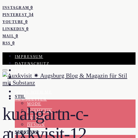
0
INSTAGRAM
34
PINTEREST
0
YOUTUBE
0
LINKEDIN
0
MAIL
0
RSS
IMPRESSUM
DATENSCHUTZ
PRESSE
KOOPERATION
KONTAKT
WORK WITH ME
STIL
NEWSLETTER
MODE
kuahgartn-c-
KOSMETIK
PARFUM
DESIGN
auxkvisit-12
SUBSTANZ