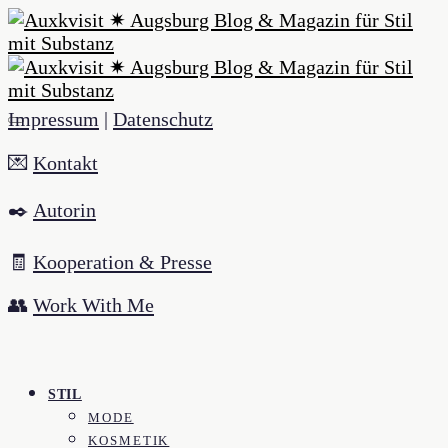
Impressum
|
Datenschutz
💌
Kontakt
✒️
Autorin
🧾
Kooperation & Presse
👥
Work With Me
STIL
MODE
KOSMETIK