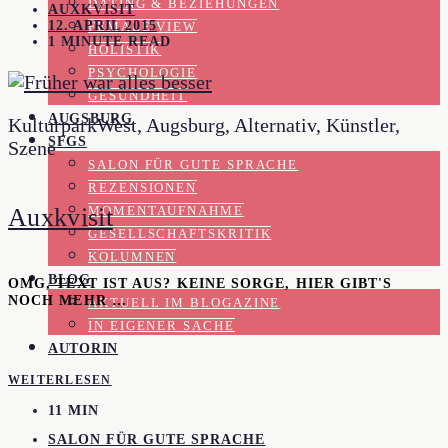
DATING & BEZIEHUNGEN
AUXKVISIT
12. APRIL 2015
FEMALE VIEW
1 MINUTE READ
HOLISTIK
PSYCHOLOGIE
GESUNDHEIT
AUGSBURG
KulturparkWest, Augsburg, Alternativ, Künstler,
SFGS
Szene
SALON FÜR GUTE SPRACHE
REZENSIONEN
Auxkvisit
MOMENTAUFNAHME
GESELLSCHAFTSKRITIK
KOLUMNEN
BLOG
OMG, TEXT IST AUS? KEINE SORGE, HIER GIBT'S
NOCH MEHR …
AKTUELL IM BLOGAZINE
IN EIGENER SACHE
AUTORIN
WEITERLESEN
11 MIN
SALON FÜR GUTE SPRACHE