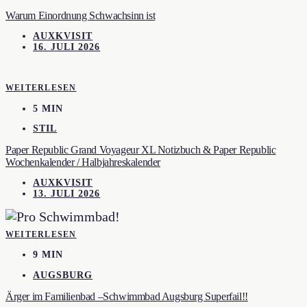
Warum Einordnung Schwachsinn ist
AUXKVISIT
16. JULI 2026
WEITERLESEN
5 MIN
STIL
Paper Republic Grand Voyageur XL Notizbuch & Paper Republic
Wochenkalender / Halbjahreskalender
AUXKVISIT
13. JULI 2026
WEITERLESEN
9 MIN
AUGSBURG
Ärger im Familienbad –Schwimmbad Augsburg Superfail!!