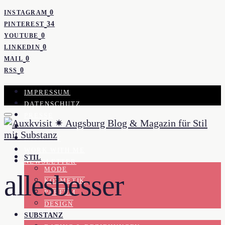
0
INSTAGRAM
34
PINTEREST
0
YOUTUBE
0
LINKEDIN
0
MAIL
0
RSS
IMPRESSUM
DATENSCHUTZ
PRESSE
KOOPERATION
KONTAKT
WORK WITH ME
STIL
NEWSLETTER
MODE
allesbesser
KOSMETIK
PARFUM
DESIGN
SUBSTANZ