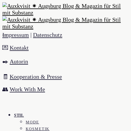
Impressum
|
Datenschutz
💌
Kontakt
✒️
Autorin
🧾
Kooperation & Presse
👥
Work With Me
STIL
MODE
KOSMETIK