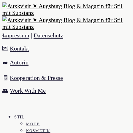
Impressum
|
Datenschutz
💌
Kontakt
✒️
Autorin
🧾
Kooperation & Presse
👥
Work With Me
STIL
MODE
KOSMETIK