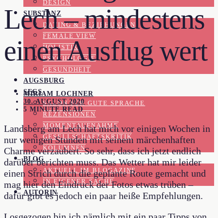
DESIGN
Lech – mindestens
SUBSTANZ
DATING & BEZIEHUNGEN
FEMALE VIEW
einen Ausflug wert
HOLISTIK
PSYCHOLOGIE
GESUNDHEIT
AUGSBURG
SFGS
MIRIAM LOCHNER
30. AUGUST 2020
SALON FÜR GUTE SPRACHE
5 MINUTE READ
REZENSIONEN
MOMENTAUFNAHME
Landsberg am Lech hat mich vor einigen Wochen in
GESELLSCHAFTSKRITIK
nur wenigen Stunden mit seinem märchenhaften
KOLUMNEN
Charme verzaubert. So sehr, dass ich jetzt endlich
BLOG
darüber berichten muss. Das Wetter hat mir leider
AKTUELL IM BLOGAZINE
einen Strich durch die geplante Route gemacht und
IN EIGENER SACHE
mag hier den Eindruck der Fotos etwas trüben –
AUTORIN
dafür gibt es jedoch ein paar heiße Empfehlungen.
Losgezogen bin ich nämlich mit ein paar Tipps von