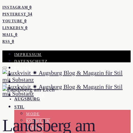
0
INSTAGRAM
34
PINTEREST
0
YOUTUBE
0
LINKEDIN
0
MAIL
0
RSS
IMPRESSUM
DATENSCHUTZ
PRESSE
KOOPERATION
KONTAKT
WORK WITH ME
NEWSLETTER
AUGSBURG
STIL
MODE
Landsberg am
KOSMETIK
PARFUM