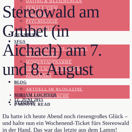
DATING & BEZIEHUNGEN
Stereowald am
FEMALE VIEW
HOLISTIK
PSYCHOLOGIE
Grubet (in
GESUNDHEIT
AUGSBURG
SFGS
Aichach) am 7.
SALON FÜR GUTE SPRACHE
REZENSIONEN
und 8. August
MOMENTAUFNAHME
GESELLSCHAFTSKRITIK
KOLUMNEN
BLOG
AKTUELL IM BLOGAZINE
MIRIAM LOCHNER
IN EIGENER SACHE
12. JUNI 2015
AUTORIN
2 MINUTE READ
Da hatte ich heute Abend noch riesengroßes Glück –
und halte nun ein Wochenend-Ticket fürs Stereowald
in der Hand. Das war das letzte aus dem Lamm!