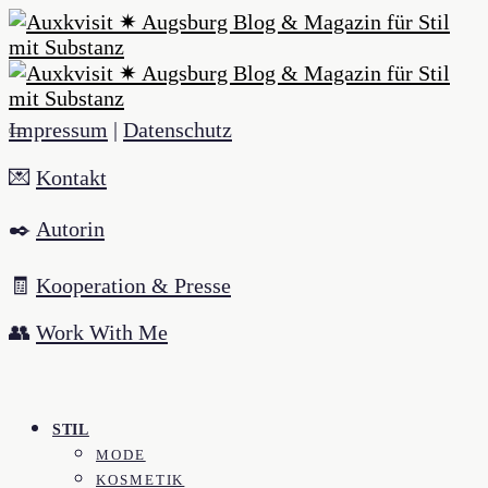
Impressum
|
Datenschutz
💌
Kontakt
✒️
Autorin
🧾
Kooperation & Presse
👥
Work With Me
STIL
MODE
KOSMETIK