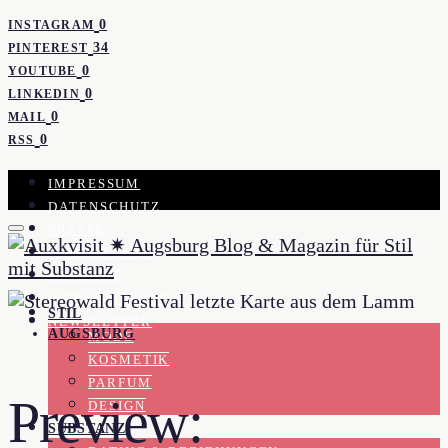
0
INSTAGRAM
34
PINTEREST
0
YOUTUBE
0
LINKEDIN
0
MAIL
0
RSS
IMPRESSUM
DATENSCHUTZ
PRESSE
KOOPERATION
KONTAKT
WORK WITH ME
STIL
NEWSLETTER
AUGSBURG
MODE
KOSMETIK
PARFUM
Preview:
DESIGN
SUBSTANZ