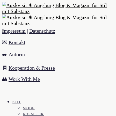
Impressum
|
Datenschutz
💌
Kontakt
✒️
Autorin
🧾
Kooperation & Presse
👥
Work With Me
STIL
MODE
KOSMETIK