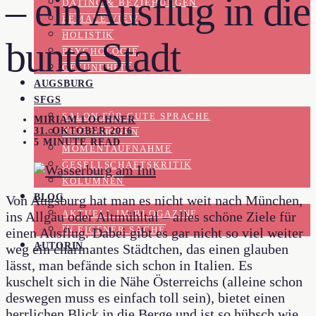
– ein Ausflug in die
DATING & BEZIEHUNGEN
FEMALE VIEW
HOLISTIK
bunte Stadt
PSYCHOLOGIE
GESUNDHEIT
AUGSBURG
SFGS
SALON FÜR GUTE SPRACHE
MIRIAM LOCHNER
31. OKTOBER 2016
REZENSIONEN
5 MINUTE READ
MOMENTAUFNAHME
GESELLSCHAFTSKRITIK
KOLUMNEN
BLOG
Von Augsburg hat man es nicht weit nach München,
AKTUELL IM BLOGAZINE
ins Allgäu oder Altmühltal – alles schöne Ziele für
IN EIGENER SACHE
einen Ausflug. Dabei gibt es gar nicht so viel weiter
AUTORIN
weg ein charmantes Städtchen, das einen glauben
lässt, man befände sich schon in Italien. Es
kuschelt sich in die Nähe Österreichs (alleine schon
deswegen muss es einfach toll sein), bietet einen
herrlichen Blick in die Berge und ist so hübsch wie