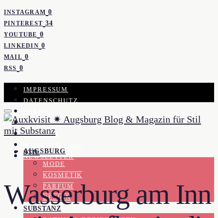
0
INSTAGRAM
34
PINTEREST
0
YOUTUBE
0
LINKEDIN
0
MAIL
0
RSS
IMPRESSUM
DATENSCHUTZ
PRESSE
KOOPERATION
KONTAKT
WORK WITH ME
AUGSBURG
STIL
NEWSLETTER
MODE
KOSMETIK
Wasserburg am Inn
PARFUM
DESIGN
SUBSTANZ