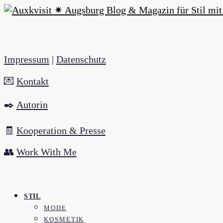
Impressum
|
Datenschutz
💌
Kontakt
✒️
Autorin
🧾
Kooperation & Presse
👥
Work With Me
STIL
MODE
KOSMETIK