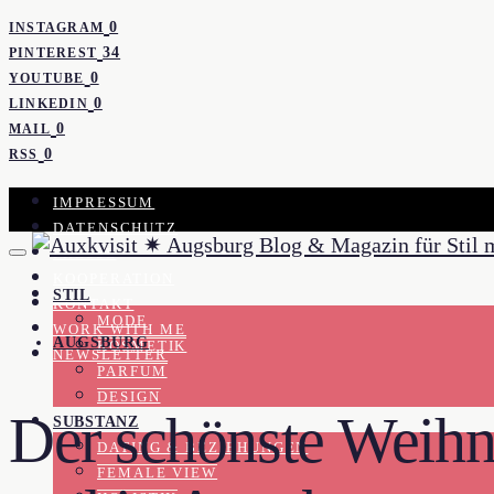
0
INSTAGRAM
34
PINTEREST
0
YOUTUBE
0
LINKEDIN
0
MAIL
0
RSS
IMPRESSUM
DATENSCHUTZ
PRESSE
KOOPERATION
STIL
KONTAKT
MODE
WORK WITH ME
AUGSBURG
KOSMETIK
NEWSLETTER
PARFUM
DESIGN
Der schönste Weihna
SUBSTANZ
DATING & BEZIEHUNGEN
FEMALE VIEW