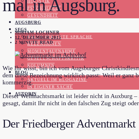
mal in Augsburg.
HOLISTIK
PSYCHOLOGIE
GESUNDHEIT
AUGSBURG
SFGS
MIRIAM LOCHNER
SALON FÜR GUTE SPRACHE
12. DEZEMBER 2015
2 MINUTE READ
REZENSIONEN
MOMENTAUFNAHME
GESELLSCHAFTSKRITIK
KOLUMNEN
Wie Ihr wisst, bin ich vom Augsburger Christkindles
BLOG
dem diese Bezeichnung wirklich passt: Weil er ganz b
AKTUELL IM BLOGAZINE
kommerzig.
IN EIGENER SACHE
AUTORIN
Dieser Weihnachtsmarkt ist leider nicht in Auxburg – 
gesagt, damit Ihr nicht in den falschen Zug steigt o
Der Friedberger Adventmarkt