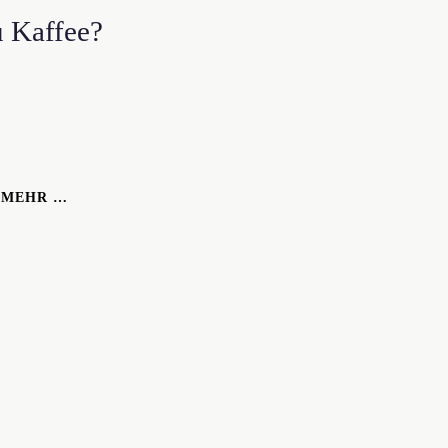
u Kaffee?
H MEHR …