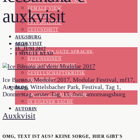
DATING & BEZIEHUNGEN
FEMALE VIEW
auxkvisit
HOLISTIK
PSYCHOLOGIE
GESUNDHEIT
AUGSBURG
AUXKVISIT
SFGS
18. JUNI 2017
SALON FÜR GUTE SPRACHE
1 MINUTE READ
REZENSIONEN
MOMENTAUFNAHME
GESELLSCHAFTSKRITIK
Ice Banana, Modular 2017, Modular Festival, mf17,
KOLUMNEN
Augsburg, Wittelsbacher Park, Festival, Tag 1,
BLOG
Donnerstag, erster Tag, 15, Juni, amoreaugsburg
AKTUELL IM BLOGAZINE
IN EIGENER SACHE
AUTORIN
Auxkvisit
OMG, TEXT IST AUS? KEINE SORGE, HIER GIBT'S