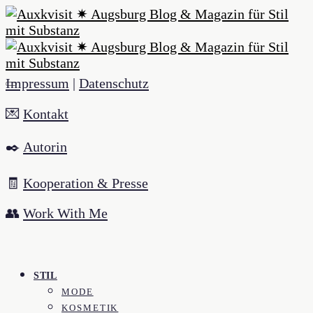
Impressum
|
Datenschutz
💌
Kontakt
✒️
Autorin
🧾
Kooperation & Presse
👥
Work With Me
STIL
MODE
KOSMETIK