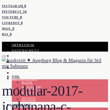
0
INSTAGRAM
34
PINTEREST
0
YOUTUBE
0
LINKEDIN
0
MAIL
0
RSS
IMPRESSUM
DATENSCHUTZ
PRESSE
KOOPERATION
KONTAKT
WORK WITH ME
STIL
NEWSLETTER
MODE
modular-2017-
KOSMETIK
PARFUM
DESIGN
icebanana-c-
SUBSTANZ