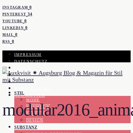
0
INSTAGRAM
34
PINTEREST
0
YOUTUBE
0
LINKEDIN
0
MAIL
0
RSS
IMPRESSUM
DATENSCHUTZ
PRESSE
KOOPERATION
KONTAKT
WORK WITH ME
STIL
NEWSLETTER
MODE
modular2016_anima
KOSMETIK
PARFUM
DESIGN
SUBSTANZ