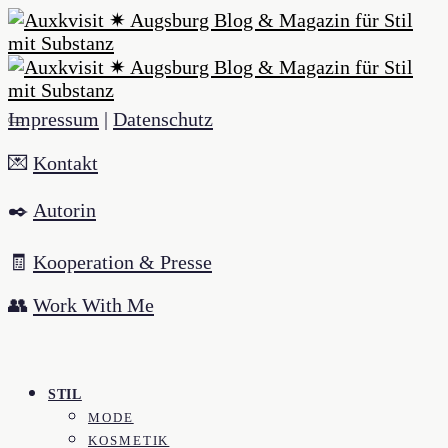
Impressum
|
Datenschutz
💌
Kontakt
✒️
Autorin
🧾
Kooperation & Presse
👥
Work With Me
STIL
MODE
KOSMETIK