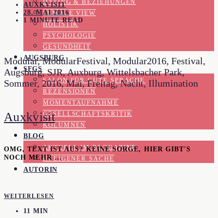
DATING & BEZIEHUNGEN
AUXKVISIT
28. MAI 2016
FEMALE VIEW
1 MINUTE READ
HOLISTIK
PSYCHOLOGIE
GESUNDHEIT
AUGSBURG
Modular, ModularFestival, Modular2016, Festival,
SFGS
Augsburg, SJR, Auxburg, Wittelsbacher Park,
SALON FÜR GUTE SPRACHE
Sommer, 2016, Mai, Freitag, Nacht, Illumination
REZENSIONEN
MOMENTAUFNAHME
Auxkvisit
GESELLSCHAFTSKRITIK
KOLUMNEN
BLOG
AKTUELL IM BLOGAZINE
OMG, TEXT IST AUS? KEINE SORGE, HIER GIBT'S
NOCH MEHR …
IN EIGENER SACHE
AUTORIN
WEITERLESEN
11 MIN