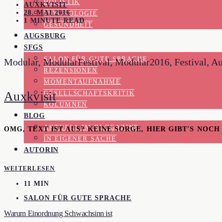
HOLISTIK
AUXKVISIT
28. MAI 2016
PSYCHOLOGIE
1 MINUTE READ
GESUNDHEIT
AUGSBURG
SFGS
SALON FÜR GUTE SPRACHE
Modular, ModularFestival, Modular2016, Festival, Au
REZENSIONEN
MOMENTAUFNAHME
Auxkvisit
GESELLSCHAFTSKRITIK
KOLUMNEN
BLOG
AKTUELL IM BLOGAZINE
OMG, TEXT IST AUS? KEINE SORGE, HIER GIBT'S NOC
IN EIGENER SACHE
AUTORIN
WEITERLESEN
11 MIN
SALON FÜR GUTE SPRACHE
Warum Einordnung Schwachsinn ist