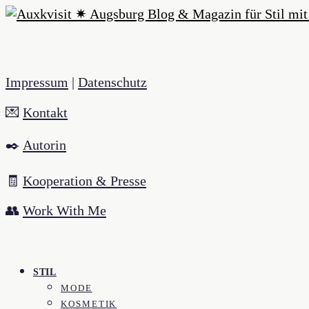
Impressum
|
Datenschutz
💌
Kontakt
✒️
Autorin
🧾
Kooperation & Presse
👥
Work With Me
STIL
MODE
KOSMETIK