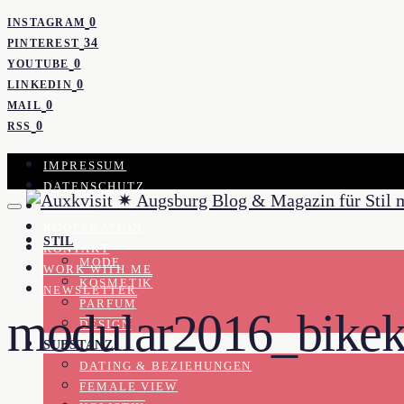
0
INSTAGRAM
34
PINTEREST
0
YOUTUBE
0
LINKEDIN
0
MAIL
0
RSS
IMPRESSUM
DATENSCHUTZ
PRESSE
KOOPERATION
STIL
KONTAKT
MODE
WORK WITH ME
KOSMETIK
NEWSLETTER
PARFUM
modular2016_bikek
DESIGN
SUBSTANZ
DATING & BEZIEHUNGEN
FEMALE VIEW