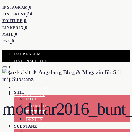
0
INSTAGRAM
34
PINTEREST
0
YOUTUBE
0
LINKEDIN
0
MAIL
0
RSS
IMPRESSUM
DATENSCHUTZ
PRESSE
KOOPERATION
KONTAKT
WORK WITH ME
STIL
NEWSLETTER
MODE
modular2016_bunt_
KOSMETIK
PARFUM
DESIGN
SUBSTANZ