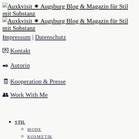
Impressum
|
Datenschutz
💌
Kontakt
✒️
Autorin
🧾
Kooperation & Presse
👥
Work With Me
STIL
MODE
KOSMETIK