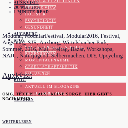
DATING & BEZIEHUNGEN
AUXKVISIT
28. MAI 2016
FEMALE VIEW
1 MINUTE READ
HOLISTIK
PSYCHOLOGIE
GESUNDHEIT
AUGSBURG
Modular, ModularFestival, Modular2016, Festival,
SFGS
Augsburg, SJR, Auxburg, Wittelsbacher Park,
SALON FÜR GUTE SPRACHE
Sommer, 2016, Mai, Freitag, Bazar, Workshops,
REZENSIONEN
NAJU, Naturjugend, Selbermachen, DIY, Upcycling
MOMENTAUFNAHME
GESELLSCHAFTSKRITIK
Auxkvisit
KOLUMNEN
BLOG
AKTUELL IM BLOGAZINE
IN EIGENER SACHE
OMG, TEXT IST AUS? KEINE SORGE, HIER GIBT'S
NOCH MEHR …
AUTORIN
WEITERLESEN