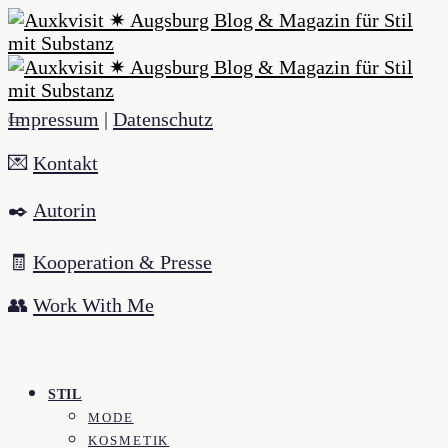
Impressum
|
Datenschutz
💌
Kontakt
✒️
Autorin
🧾
Kooperation & Presse
👥
Work With Me
STIL
MODE
KOSMETIK