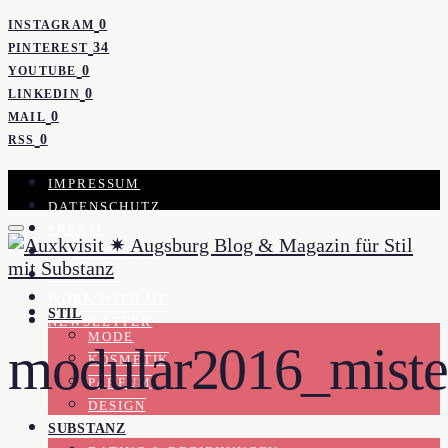
0
INSTAGRAM
34
PINTEREST
0
YOUTUBE
0
LINKEDIN
0
MAIL
0
RSS
IMPRESSUM
DATENSCHUTZ
PRESSE
KOOPERATION
KONTAKT
WORK WITH ME
STIL
NEWSLETTER
MODE
modular2016_miste
KOSMETIK
PARFUM
DESIGN
SUBSTANZ