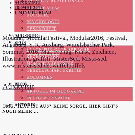
DATING & BEZIEHUNGEN
AUXKVISIT
28. MAI 2016
FEMALE VIEW
1 MINUTE READ
HOLISTIK
PSYCHOLOGIE
GESUNDHEIT
AUGSBURG
Modular, ModularFestival, Modular2016, Festival,
SFGS
Augsburg, SJR, Auxburg, Wittelsbacher Park,
SALON FÜR GUTE SPRACHE
Sommer, 2016, Mai, Freitag, Kunst, Zeichnen,
REZENSIONEN
Illustration, graffiti, MisterSed, Mista-sed,
MOMENTAUFNAHME
www.mister-sed.de, wuffelpuffels
GESELLSCHAFTSKRITIK
KOLUMNEN
BLOG
Auxkvisit
AKTUELL IM BLOGAZINE
IN EIGENER SACHE
AUTORIN
OMG, TEXT IST AUS? KEINE SORGE, HIER GIBT'S
NOCH MEHR …