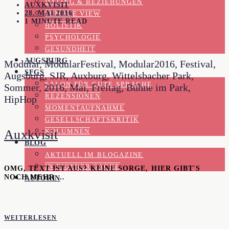
DATING & BEZIEHUNGEN
AUXKVISIT
28. MAI 2016
FEMALE VIEW
1 MINUTE READ
HOLISTIK
PSYCHOLOGIE
GESUNDHEIT
AUGSBURG
Modular, ModularFestival, Modular2016, Festival,
SFGS
Augsburg, SJR, Auxburg, Wittelsbacher Park,
SALON FÜR GUTE SPRACHE
Sommer, 2016, Mai, Freitag, Bühne im Park,
REZENSIONEN
HipHop
MOMENTAUFNAHME
GESELLSCHAFTSKRITIK
Auxkvisit
KOLUMNEN
BLOG
AKTUELL IM BLOGAZINE
IN EIGENER SACHE
OMG, TEXT IST AUS? KEINE SORGE, HIER GIBT'S
NOCH MEHR …
AUTORIN
WEITERLESEN