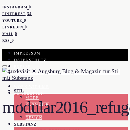
0
INSTAGRAM
34
PINTEREST
0
YOUTUBE
0
LINKEDIN
0
MAIL
0
RSS
IMPRESSUM
DATENSCHUTZ
PRESSE
KOOPERATION
KONTAKT
WORK WITH ME
STIL
NEWSLETTER
MODE
modular2016_refug
KOSMETIK
PARFUM
DESIGN
SUBSTANZ