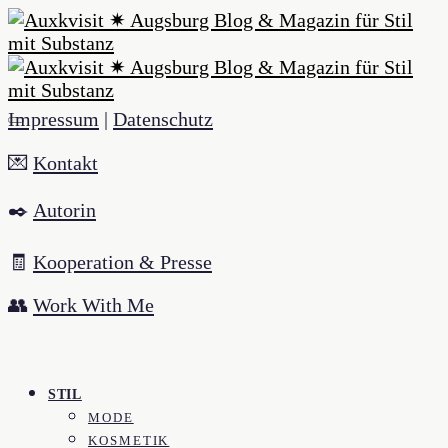
Impressum
|
Datenschutz
💌
Kontakt
✒️
Autorin
🧾
Kooperation & Presse
👥
Work With Me
STIL
MODE
KOSMETIK