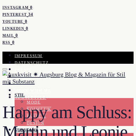
0
INSTAGRAM
34
PINTEREST
0
YOUTUBE
0
LINKEDIN
0
MAIL
0
RSS
IMPRESSUM
DATENSCHUTZ
PRESSE
KOOPERATION
KONTAKT
WORK WITH ME
STIL
NEWSLETTER
MODE
Happy am Schluss:
KOSMETIK
PARFUM
DESIGN
Martin und Leonie
SUBSTANZ