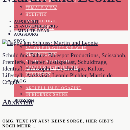
DATING & BEZIEHUNGEN
FEMALE VIEW
HOLISTIK
PSYCHOLOGIE
AUXKVISIT
19. NOVEMBER 2015
GESUNDHEIT
1 MINUTE READ
AUGSBURG
SFGS
SALON FÜR GUTE SPRACHE
Schuld und Bühne, Bluespot Productions, Scissabob,
REZENSIONEN
Premiere, Theater, Justizpalast, Schuldfrage,
MOMENTAUFNAHME
Identität, Philosophie, Psychologie, Kultur,
GESELLSCHAFTSKRITIK
Lifestyle, Auxkvisit, Leonie Pichler, Martin de
KOLUMNEN
Crignis
BLOG
AKTUELL IM BLOGAZINE
IN EIGENER SACHE
Auxkvisit
AUTORIN
OMG, TEXT IST AUS? KEINE SORGE, HIER GIBT'S
NOCH MEHR …