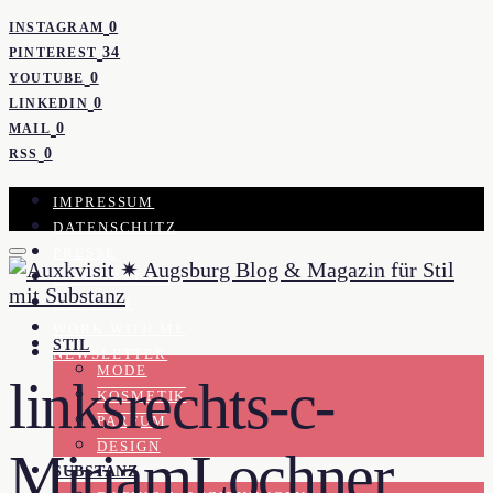
0
INSTAGRAM
34
PINTEREST
0
YOUTUBE
0
LINKEDIN
0
MAIL
0
RSS
IMPRESSUM
DATENSCHUTZ
PRESSE
KOOPERATION
KONTAKT
WORK WITH ME
STIL
NEWSLETTER
MODE
linksrechts-c-
KOSMETIK
PARFUM
DESIGN
MiriamLochner
SUBSTANZ