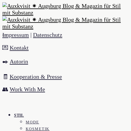
Impressum
|
Datenschutz
💌
Kontakt
✒️
Autorin
🧾
Kooperation & Presse
👥
Work With Me
STIL
MODE
KOSMETIK