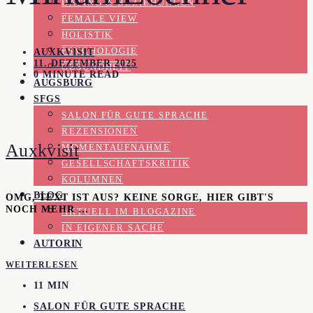
DATING & BEZIEHUNGEN
FEMALE VIEW
HOLISTIK
PSYCHOLOGIE
AUXKVISIT
11. DEZEMBER 2025
GESUNDHEIT
0 MINUTE READ
AUGSBURG
SFGS
SALON FÜR GUTE SPRACHE
REZENSIONEN
Auxkvisit
MOMENTAUFNAHME
GESELLSCHAFTSKRITIK
KOLUMNEN
BLOG
OMG, TEXT IST AUS? KEINE SORGE, HIER GIBT'S
NOCH MEHR …
AKTUELL IM BLOGAZINE
IN EIGENER SACHE
AUTORIN
WEITERLESEN
11 MIN
SALON FÜR GUTE SPRACHE