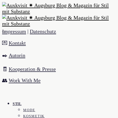
Impressum
|
Datenschutz
💌
Kontakt
✒️
Autorin
🧾
Kooperation & Presse
👥
Work With Me
STIL
MODE
KOSMETIK