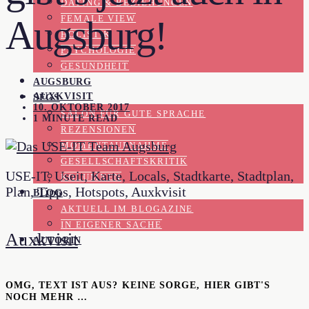
DATING & BEZIEHUNGEN
FEMALE VIEW
Augsburg!
HOLISTIK
PSYCHOLOGIE
GESUNDHEIT
AUGSBURG
AUXKVISIT
SFGS
10. OKTOBER 2017
SALON FÜR GUTE SPRACHE
1 MINUTE READ
REZENSIONEN
MOMENTAUFNAHME
GESELLSCHAFTSKRITIK
USE-IT, Useit, Karte, Locals, Stadtkarte, Stadtplan,
KOLUMNEN
Plan, Tipps, Hotspots, Auxkvisit
BLOG
AKTUELL IM BLOGAZINE
IN EIGENER SACHE
Auxkvisit
AUTORIN
OMG, TEXT IST AUS? KEINE SORGE, HIER GIBT'S
NOCH MEHR …