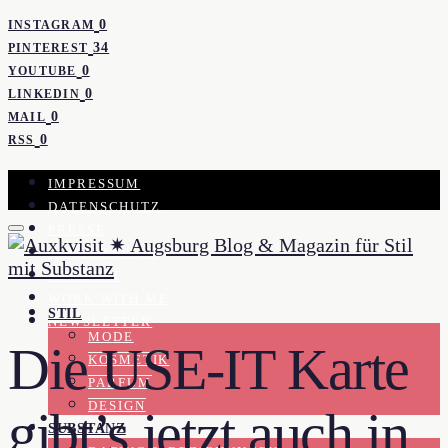
0
INSTAGRAM
34
PINTEREST
0
YOUTUBE
0
LINKEDIN
0
MAIL
0
RSS
IMPRESSUM
DATENSCHUTZ
PRESSE
KOOPERATION
KONTAKT
WORK WITH ME
STIL
NEWSLETTER
MODE
Die USE-IT Karte
KOSMETIK
PARFUM
DESIGN
gibt’s jetzt auch in
SUBSTANZ