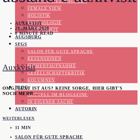
DATING & BEZIEHUNGEN
FEMALE VIEW
HOLISTIK
PSYCHOLOGIE
AUXKVISIT
29. MÄRZ 2020
GESUNDHEIT
0 MINUTE READ
AUGSBURG
SFGS
SALON FÜR GUTE SPRACHE
REZENSIONEN
Auxkvisit
MOMENTAUFNAHME
GESELLSCHAFTSKRITIK
KOLUMNEN
BLOG
OMG, TEXT IST AUS? KEINE SORGE, HIER GIBT'S
NOCH MEHR …
AKTUELL IM BLOGAZINE
IN EIGENER SACHE
AUTORIN
WEITERLESEN
11 MIN
SALON FÜR GUTE SPRACHE