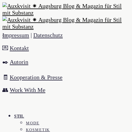
Impressum
|
Datenschutz
💌
Kontakt
✒️
Autorin
🧾
Kooperation & Presse
👥
Work With Me
STIL
MODE
KOSMETIK