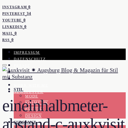
0
INSTAGRAM
34
PINTEREST
0
YOUTUBE
0
LINKEDIN
0
MAIL
0
RSS
IMPRESSUM
DATENSCHUTZ
PRESSE
KOOPERATION
KONTAKT
WORK WITH ME
STIL
NEWSLETTER
MODE
eineinhalbmeter-
KOSMETIK
PARFUM
DESIGN
abstand-c-auxkvisit
SUBSTANZ