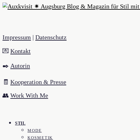
Impressum
|
Datenschutz
💌
Kontakt
✒️
Autorin
🧾
Kooperation & Presse
👥
Work With Me
STIL
MODE
KOSMETIK