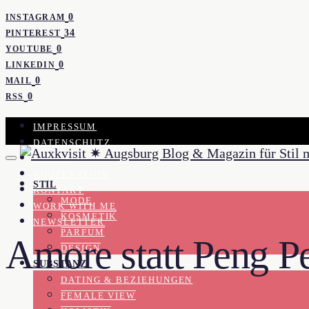
0
INSTAGRAM
34
PINTEREST
0
YOUTUBE
0
LINKEDIN
0
MAIL
0
RSS
IMPRESSUM
DATENSCHUTZ
PRESSE
KOOPERATION
STIL
KONTAKT
MODE
WORK WITH ME
KOSMETIK
NEWSLETTER
PARFUM
Amore statt Peng P
DESIGN
SUBSTANZ
DATING & BEZIEHUNGEN
FEMALE VIEW