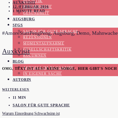
HOLISTIK
AUXKVISIT
12. FEBRUAR 2016
PSYCHOLOGIE
1 MINUTE READ
GESUNDHEIT
AUGSBURG
SFGS
SALON FÜR GUTE SPRACHE
#AmoreStattPengPeng, Augsburg, Demo, Mahnwache, Rat
REZENSIONEN
MOMENTAUFNAHME
Auxkvisit
GESELLSCHAFTSKRITIK
KOLUMNEN
BLOG
AKTUELL IM BLOGAZINE
OMG, TEXT IST AUS? KEINE SORGE, HIER GIBT'S NOC
IN EIGENER SACHE
AUTORIN
WEITERLESEN
11 MIN
SALON FÜR GUTE SPRACHE
Warum Einordnung Schwachsinn ist