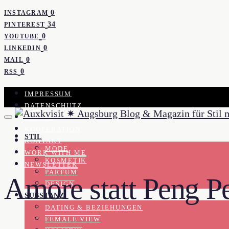
0
INSTAGRAM
34
PINTEREST
0
YOUTUBE
0
LINKEDIN
0
MAIL
0
RSS
IMPRESSUM
DATENSCHUTZ
PRESSE
KOOPERATION
STIL
KONTAKT
MODE
WORK WITH ME
KOSMETIK
NEWSLETTER
PARFUM
Amore statt Peng P
DESIGN
SUBSTANZ
DATING & BEZIEHUNGEN
FEMALE VIEW