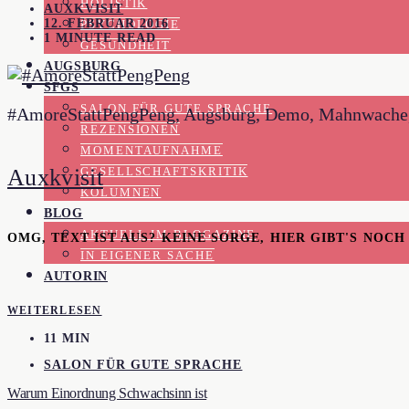
HOLISTIK
AUXKVISIT
12. FEBRUAR 2016
PSYCHOLOGIE
1 MINUTE READ
GESUNDHEIT
AUGSBURG
SFGS
SALON FÜR GUTE SPRACHE
#AmoreStattPengPeng, Augsburg, Demo, Mahnwache, Rat
REZENSIONEN
MOMENTAUFNAHME
Auxkvisit
GESELLSCHAFTSKRITIK
KOLUMNEN
BLOG
AKTUELL IM BLOGAZINE
OMG, TEXT IST AUS? KEINE SORGE, HIER GIBT'S NOC
IN EIGENER SACHE
AUTORIN
WEITERLESEN
11 MIN
SALON FÜR GUTE SPRACHE
Warum Einordnung Schwachsinn ist