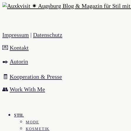
Impressum
|
Datenschutz
💌
Kontakt
✒️
Autorin
🧾
Kooperation & Presse
👥
Work With Me
STIL
MODE
KOSMETIK