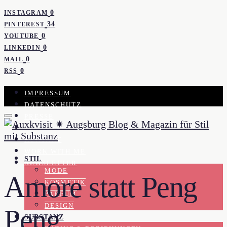
0
INSTAGRAM
34
PINTEREST
0
YOUTUBE
0
LINKEDIN
0
MAIL
0
RSS
IMPRESSUM
DATENSCHUTZ
PRESSE
KOOPERATION
KONTAKT
WORK WITH ME
STIL
NEWSLETTER
MODE
Amore statt Peng
KOSMETIK
PARFUM
DESIGN
Peng
SUBSTANZ