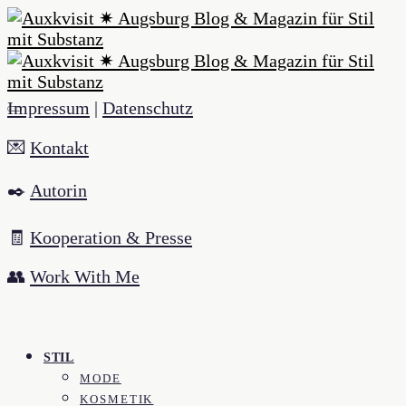
Impressum
|
Datenschutz
💌
Kontakt
✒️
Autorin
🧾
Kooperation & Presse
👥
Work With Me
STIL
MODE
KOSMETIK