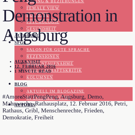
DATING & BEZIEHUNGEN
FEMALE VIEW
Demonstration in
HOLISTIK
PSYCHOLOGIE
Augsburg
GESUNDHEIT
AUGSBURG
SFGS
SALON FÜR GUTE SPRACHE
REZENSIONEN
AUXKVISIT
MOMENTAUFNAHME
12. FEBRUAR 2016
GESELLSCHAFTSKRITIK
1 MINUTE READ
KOLUMNEN
BLOG
AKTUELL IM BLOGAZINE
#AmoreStattPengPeng, Augsburg, Demo,
IN EIGENER SACHE
Mahnwache, Rathausplatz, 12. Februar 2016, Petri,
AUTORIN
Rathaus, Gribl, Menschenrechte, Frieden,
Demokratie, Freiheit