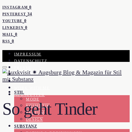
0
INSTAGRAM
34
PINTEREST
0
YOUTUBE
0
LINKEDIN
0
MAIL
0
RSS
IMPRESSUM
DATENSCHUTZ
PRESSE
KOOPERATION
KONTAKT
WORK WITH ME
STIL
NEWSLETTER
MODE
So geht Tinder
KOSMETIK
PARFUM
DESIGN
SUBSTANZ