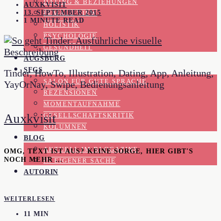
DATING & BEZIEHUNGEN
AUXKVISIT
13. SEPTEMBER 2015
FEMALE VIEW
1 MINUTE READ
HOLISTIK
PSYCHOLOGIE
GESUNDHEIT
AUGSBURG
SFGS
Tinder, HowTo, Illustration, Dating, App, Anleitung,
SALON FÜR GUTE SPRACHE
YayOrNay, Swipe, Bedienungsanleitung
REZENSIONEN
MOMENTAUFNAHME
Auxkvisit
GESELLSCHAFTSKRITIK
KOLUMNEN
BLOG
AKTUELL IM BLOGAZINE
OMG, TEXT IST AUS? KEINE SORGE, HIER GIBT'S
NOCH MEHR …
IN EIGENER SACHE
AUTORIN
WEITERLESEN
11 MIN