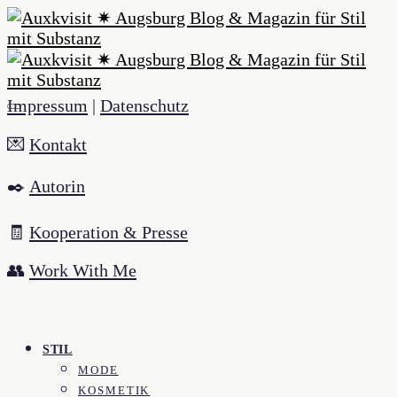
Impressum
|
Datenschutz
💌
Kontakt
✒️
Autorin
🧾
Kooperation & Presse
👥
Work With Me
STIL
MODE
KOSMETIK