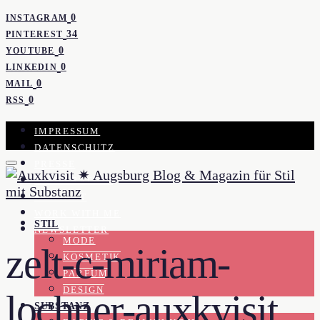
0
INSTAGRAM
34
PINTEREST
0
YOUTUBE
0
LINKEDIN
0
MAIL
0
RSS
IMPRESSUM
DATENSCHUTZ
PRESSE
KOOPERATION
KONTAKT
WORK WITH ME
STIL
NEWSLETTER
MODE
zelt-c-miriam-
KOSMETIK
PARFUM
DESIGN
lochner-auxkvisit
SUBSTANZ