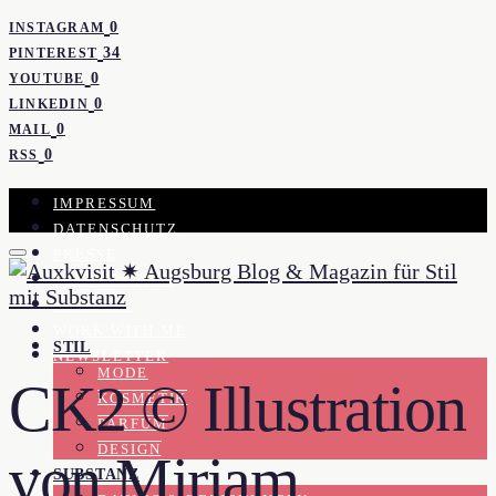
0
INSTAGRAM
34
PINTEREST
0
YOUTUBE
0
LINKEDIN
0
MAIL
0
RSS
IMPRESSUM
DATENSCHUTZ
PRESSE
KOOPERATION
KONTAKT
WORK WITH ME
STIL
NEWSLETTER
MODE
CK2 © Illustration
KOSMETIK
PARFUM
DESIGN
von Miriam
SUBSTANZ