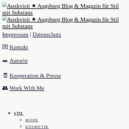
Impressum
|
Datenschutz
💌
Kontakt
✒️
Autorin
🧾
Kooperation & Presse
👥
Work With Me
STIL
MODE
KOSMETIK