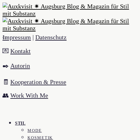
Impressum
|
Datenschutz
💌
Kontakt
✒️
Autorin
🧾
Kooperation & Presse
👥
Work With Me
STIL
MODE
KOSMETIK