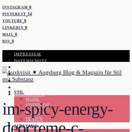
0
INSTAGRAM
34
PINTEREST
0
YOUTUBE
0
LINKEDIN
0
MAIL
0
RSS
IMPRESSUM
DATENSCHUTZ
PRESSE
KOOPERATION
KONTAKT
WORK WITH ME
STIL
NEWSLETTER
MODE
im-spicy-energy-
KOSMETIK
PARFUM
DESIGN
deocreme-c-
SUBSTANZ