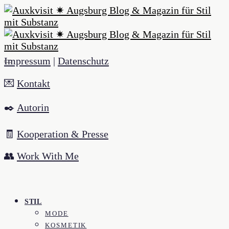
Impressum
|
Datenschutz
💌
Kontakt
✒️
Autorin
🧾
Kooperation & Presse
👥
Work With Me
STIL
MODE
KOSMETIK