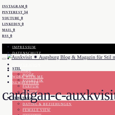
0
INSTAGRAM
34
PINTEREST
0
YOUTUBE
0
LINKEDIN
0
MAIL
0
RSS
IMPRESSUM
DATENSCHUTZ
PRESSE
KOOPERATION
STIL
KONTAKT
MODE
WORK WITH ME
KOSMETIK
NEWSLETTER
PARFUM
cardigan-c-auxkvisi
DESIGN
SUBSTANZ
DATING & BEZIEHUNGEN
FEMALE VIEW