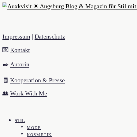
Impressum
|
Datenschutz
💌
Kontakt
✒️
Autorin
🧾
Kooperation & Presse
👥
Work With Me
STIL
MODE
KOSMETIK