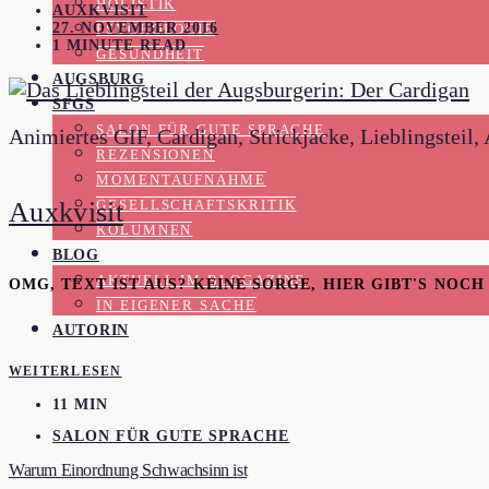
HOLISTIK
AUXKVISIT
27. NOVEMBER 2016
PSYCHOLOGIE
1 MINUTE READ
GESUNDHEIT
AUGSBURG
SFGS
SALON FÜR GUTE SPRACHE
Animiertes GIF, Cardigan, Strickjacke, Lieblingsteil,
REZENSIONEN
MOMENTAUFNAHME
Auxkvisit
GESELLSCHAFTSKRITIK
KOLUMNEN
BLOG
AKTUELL IM BLOGAZINE
OMG, TEXT IST AUS? KEINE SORGE, HIER GIBT'S NOC
IN EIGENER SACHE
AUTORIN
WEITERLESEN
11 MIN
SALON FÜR GUTE SPRACHE
Warum Einordnung Schwachsinn ist