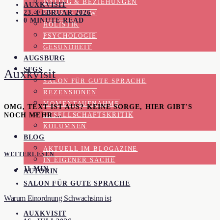
DATING & BEZIEHUNGEN
AUXKVISIT
23. FEBRUAR 2026
FEMALE VIEW
0 MINUTE READ
HOLISTIK
PSYCHOLOGIE
GESUNDHEIT
AUGSBURG
SFGS
Auxkvisit
SALON FÜR GUTE SPRACHE
REZENSIONEN
MOMENTAUFNAHME
OMG, TEXT IST AUS? KEINE SORGE, HIER GIBT'S
NOCH MEHR …
GESELLSCHAFTSKRITIK
KOLUMNEN
BLOG
AKTUELL IM BLOGAZINE
WEITERLESEN
IN EIGENER SACHE
11 MIN
AUTORIN
SALON FÜR GUTE SPRACHE
Warum Einordnung Schwachsinn ist
AUXKVISIT