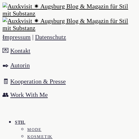
Impressum
|
Datenschutz
💌
Kontakt
✒️
Autorin
🧾
Kooperation & Presse
👥
Work With Me
STIL
MODE
KOSMETIK