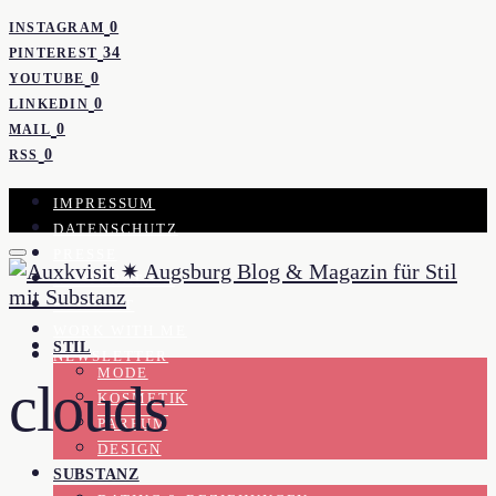
0
INSTAGRAM
34
PINTEREST
0
YOUTUBE
0
LINKEDIN
0
MAIL
0
RSS
IMPRESSUM
DATENSCHUTZ
PRESSE
KOOPERATION
KONTAKT
WORK WITH ME
STIL
NEWSLETTER
MODE
clouds
KOSMETIK
PARFUM
DESIGN
SUBSTANZ