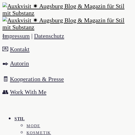
Impressum
|
Datenschutz
💌
Kontakt
✒️
Autorin
🧾
Kooperation & Presse
👥
Work With Me
STIL
MODE
KOSMETIK