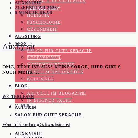
DATING & BEZIEHUNGEN
AUXKVISIT
23. FEBRUAR 2026
FEMALE VIEW
0 MINUTE READ
HOLISTIK
PSYCHOLOGIE
GESUNDHEIT
AUGSBURG
SFGS
Auxkvisit
SALON FÜR GUTE SPRACHE
REZENSIONEN
MOMENTAUFNAHME
OMG, TEXT IST AUS? KEINE SORGE, HIER GIBT'S
NOCH MEHR …
GESELLSCHAFTSKRITIK
KOLUMNEN
BLOG
AKTUELL IM BLOGAZINE
WEITERLESEN
IN EIGENER SACHE
11 MIN
AUTORIN
SALON FÜR GUTE SPRACHE
Warum Einordnung Schwachsinn ist
AUXKVISIT