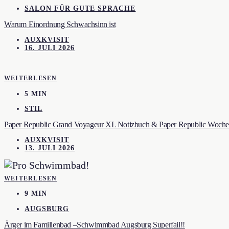
SALON FÜR GUTE SPRACHE
Warum Einordnung Schwachsinn ist
AUXKVISIT
16. JULI 2026
WEITERLESEN
5 MIN
STIL
Paper Republic Grand Voyageur XL Notizbuch & Paper Republic Wochen
AUXKVISIT
13. JULI 2026
WEITERLESEN
9 MIN
AUGSBURG
Ärger im Familienbad –Schwimmbad Augsburg Superfail!!