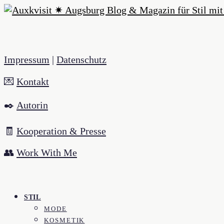
Impressum
|
Datenschutz
💌
Kontakt
✒️
Autorin
🧾
Kooperation & Presse
👥
Work With Me
STIL
MODE
KOSMETIK