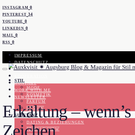
0
INSTAGRAM
34
PINTEREST
0
YOUTUBE
0
LINKEDIN
0
MAIL
0
RSS
IMPRESSUM
DATENSCHUTZ
PRESSE
KOOPERATION
STIL
KONTAKT
MODE
WORK WITH ME
KOSMETIK
NEWSLETTER
PARFUM
Erkältung – wenn’s 
DESIGN
SUBSTANZ
DATING & BEZIEHUNGEN
Zeichen
FEMALE VIEW