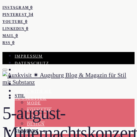
0
INSTAGRAM
34
PINTEREST
0
YOUTUBE
0
LINKEDIN
0
MAIL
0
RSS
IMPRESSUM
DATENSCHUTZ
PRESSE
KOOPERATION
KONTAKT
WORK WITH ME
STIL
NEWSLETTER
MODE
5-august-
KOSMETIK
PARFUM
DESIGN
Mitternachtskonzert
SUBSTANZ