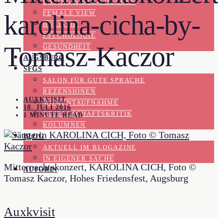
DATING & BEZIEHUNGEN
FEMALE VIEW
karolina-cicha-by-
HOLISTIK
PSYCHOLOGIE
Tomasz-Kaczor
GESUNDHEIT
AUGSBURG
SFGS
SALON FÜR GUTE SPRACHE
REZENSIONEN
AUXKVISIT
MOMENTAUFNAHME
10. JULI 2016
GESELLSCHAFTSKRITIK
1 MINUTE READ
KOLUMNEN
BLOG
AKTUELL IM BLOGAZINE
IN EIGENER SACHE
Mitternachtskonzert, KAROLINA CICH, Foto ©
AUTORIN
Tomasz Kaczor, Hohes Friedensfest, Augsburg
Auxkvisit