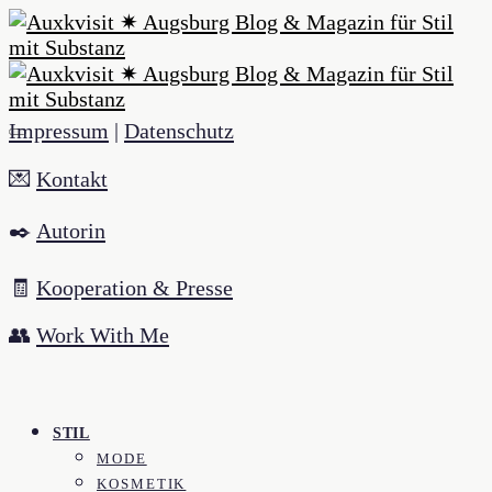
Impressum
|
Datenschutz
💌
Kontakt
✒️
Autorin
🧾
Kooperation & Presse
👥
Work With Me
STIL
MODE
KOSMETIK