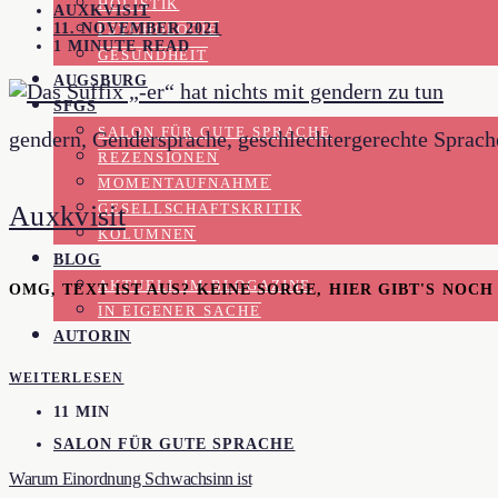
HOLISTIK
AUXKVISIT
11. NOVEMBER 2021
PSYCHOLOGIE
1 MINUTE READ
GESUNDHEIT
AUGSBURG
SFGS
SALON FÜR GUTE SPRACHE
gendern, Gendersprache, geschlechtergerechte Sprach
REZENSIONEN
MOMENTAUFNAHME
Auxkvisit
GESELLSCHAFTSKRITIK
KOLUMNEN
BLOG
AKTUELL IM BLOGAZINE
OMG, TEXT IST AUS? KEINE SORGE, HIER GIBT'S NOC
IN EIGENER SACHE
AUTORIN
WEITERLESEN
11 MIN
SALON FÜR GUTE SPRACHE
Warum Einordnung Schwachsinn ist