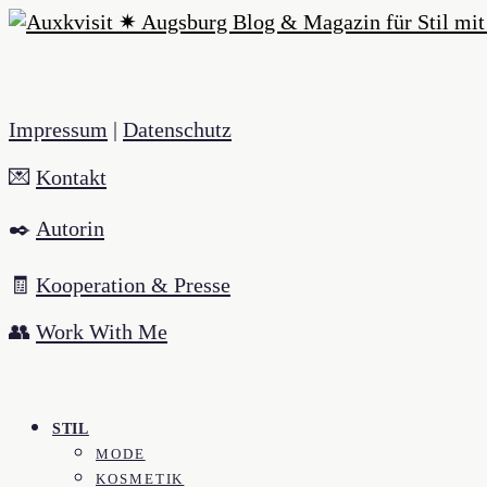
Impressum
|
Datenschutz
💌
Kontakt
✒️
Autorin
🧾
Kooperation & Presse
👥
Work With Me
STIL
MODE
KOSMETIK