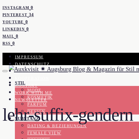
0
INSTAGRAM
34
PINTEREST
0
YOUTUBE
0
LINKEDIN
0
MAIL
0
RSS
IMPRESSUM
DATENSCHUTZ
PRESSE
KOOPERATION
STIL
KONTAKT
MODE
WORK WITH ME
KOSMETIK
NEWSLETTER
PARFUM
lehr-suffix-gendern
DESIGN
SUBSTANZ
DATING & BEZIEHUNGEN
FEMALE VIEW