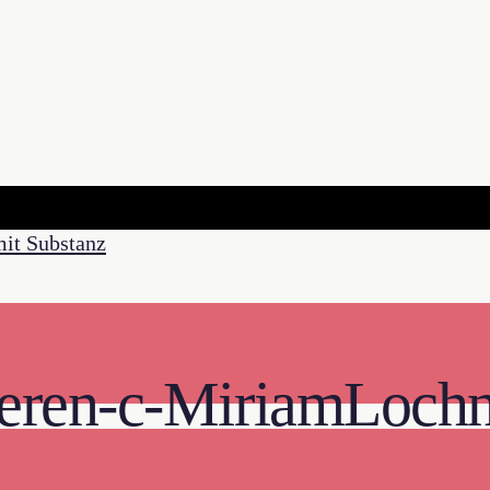
eren-c-MiriamLochn