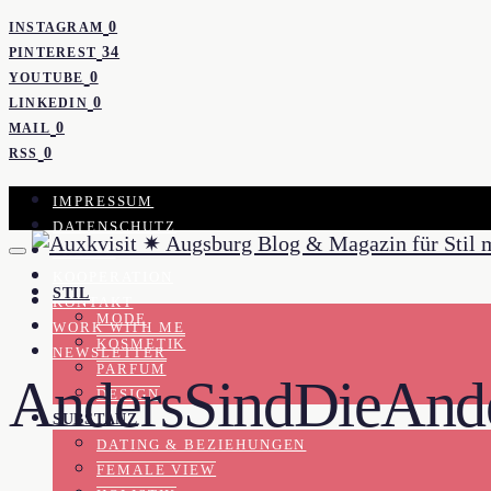
0
INSTAGRAM
34
PINTEREST
0
YOUTUBE
0
LINKEDIN
0
MAIL
0
RSS
IMPRESSUM
DATENSCHUTZ
PRESSE
KOOPERATION
STIL
KONTAKT
MODE
WORK WITH ME
KOSMETIK
NEWSLETTER
PARFUM
AndersSindDieAnd
DESIGN
SUBSTANZ
DATING & BEZIEHUNGEN
FEMALE VIEW