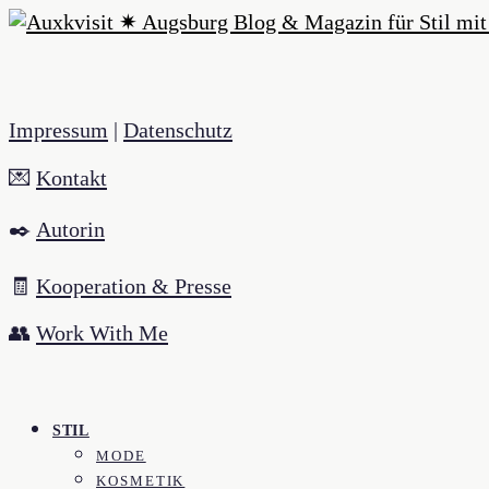
Impressum
|
Datenschutz
💌
Kontakt
✒️
Autorin
🧾
Kooperation & Presse
👥
Work With Me
STIL
MODE
KOSMETIK