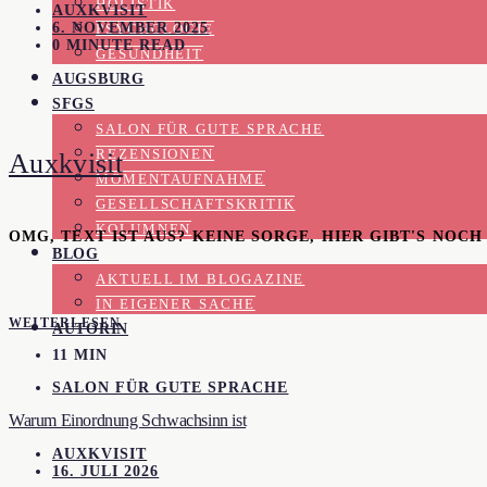
HOLISTIK
AUXKVISIT
6. NOVEMBER 2025
PSYCHOLOGIE
0 MINUTE READ
GESUNDHEIT
AUGSBURG
SFGS
SALON FÜR GUTE SPRACHE
REZENSIONEN
Auxkvisit
MOMENTAUFNAHME
GESELLSCHAFTSKRITIK
KOLUMNEN
OMG, TEXT IST AUS? KEINE SORGE, HIER GIBT'S NOC
BLOG
AKTUELL IM BLOGAZINE
IN EIGENER SACHE
WEITERLESEN
AUTORIN
11 MIN
SALON FÜR GUTE SPRACHE
Warum Einordnung Schwachsinn ist
AUXKVISIT
16. JULI 2026