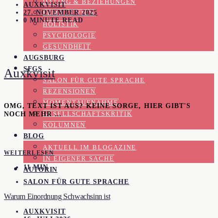
DATING & BEZIEHUNGEN
AUXKVISIT
27. NOVEMBER 2025
FEMALE VIEW
0 MINUTE READ
HOLISTIK
PSYCHOLOGIE
GESUNDHEIT
AUGSBURG
SFGS
Auxkvisit
SALON FÜR GUTE SPRACHE
REZENSIONEN
MOMENTAUFNAHME
OMG, TEXT IST AUS? KEINE SORGE, HIER GIBT'S
NOCH MEHR …
GESELLSCHAFTSKRITIK
KOLUMNEN
BLOG
AKTUELL IM BLOGAZINE
WEITERLESEN
IN EIGENER SACHE
11 MIN
AUTORIN
SALON FÜR GUTE SPRACHE
Warum Einordnung Schwachsinn ist
AUXKVISIT