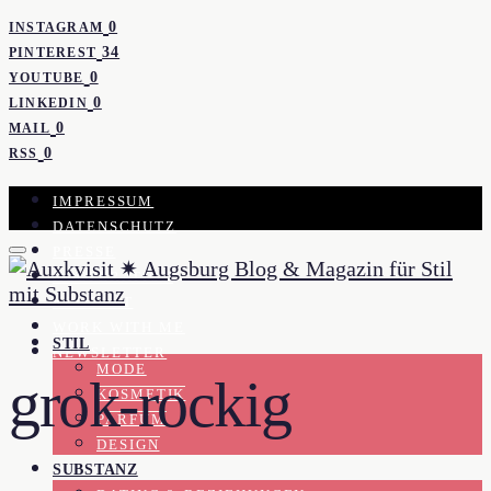
0
INSTAGRAM
34
PINTEREST
0
YOUTUBE
0
LINKEDIN
0
MAIL
0
RSS
IMPRESSUM
DATENSCHUTZ
PRESSE
KOOPERATION
KONTAKT
WORK WITH ME
STIL
NEWSLETTER
MODE
grok-rockig
KOSMETIK
PARFUM
DESIGN
SUBSTANZ