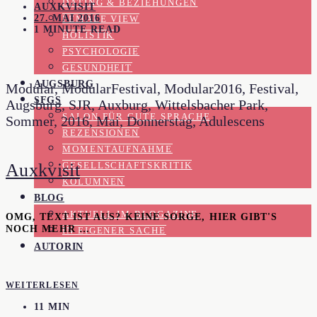
DATING & BEZIEHUNGEN
AUXKVISIT
27. MAI 2016
FEMALE VIEW
1 MINUTE READ
HOLISTIK
PSYCHOLOGIE
GESUNDHEIT
AUGSBURG
Modular, ModularFestival, Modular2016, Festival,
SFGS
Augsburg, SJR, Auxburg, Wittelsbacher Park,
SALON FÜR GUTE SPRACHE
Sommer, 2016, Mai, Donnerstag, Adulescens
REZENSIONEN
MOMENTAUFNAHME
Auxkvisit
GESELLSCHAFTSKRITIK
KOLUMNEN
BLOG
AKTUELL IM BLOGAZINE
OMG, TEXT IST AUS? KEINE SORGE, HIER GIBT'S
NOCH MEHR …
IN EIGENER SACHE
AUTORIN
WEITERLESEN
11 MIN