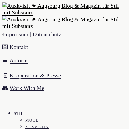
Impressum
|
Datenschutz
💌
Kontakt
✒️
Autorin
🧾
Kooperation & Presse
👥
Work With Me
STIL
MODE
KOSMETIK