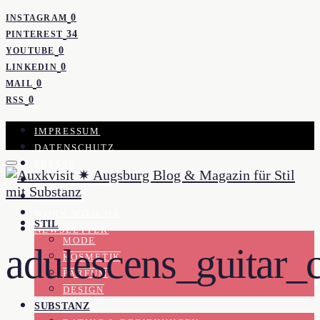
0
INSTAGRAM
34
PINTEREST
0
YOUTUBE
0
LINKEDIN
0
MAIL
0
RSS
IMPRESSUM
DATENSCHUTZ
PRESSE
KOOPERATION
KONTAKT
WORK WITH ME
STIL
NEWSLETTER
MODE
adulescens_guitar_
KOSMETIK
PARFUM
DESIGN
SUBSTANZ